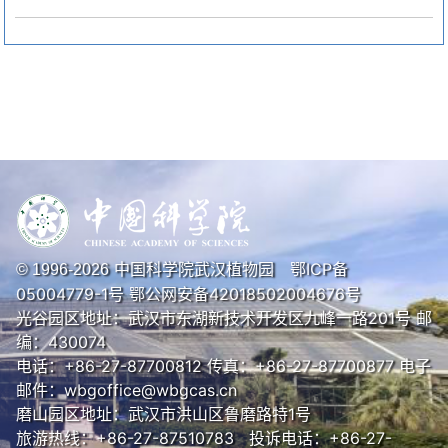
中国科学院武汉植物园
鄂ICP备
© 1996-
2026
05004779-1号
鄂公网安备42018502004676号
光谷园区地址：武汉市东湖新技术开发区九峰一路201号 邮
编：430074
电话：+86-27-87700812 传真：+86-27-87700877 电子
邮件：wbgoffice@wbgcas.cn
磨山园区地址：武汉市洪山区鲁磨路特1号
旅游热线：+86-27-87510783 投诉电话：+86-27-