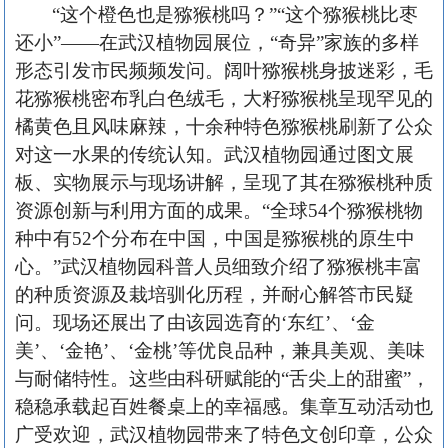
“这个橙色也是猕猴桃吗？”“这个猕猴桃比枣
还小”——在武汉植物园展位，“奇异”家族的多样
形态引发市民频频发问。阔叶猕猴桃身披迷彩，毛
花猕猴桃密布乳白色绒毛，大籽猕猴桃呈现罕见的
橘黄色且风味麻辣，十余种特色猕猴桃刷新了公众
对这一水果的传统认知。武汉植物园通过图文展
板、实物展示与现场讲解，呈现了其在猕猴桃种质
资源创新与利用方面的成果。“全球54个猕猴桃物
种中有52个分布在中国，中国是猕猴桃的原生中
心。”武汉植物园科普人员细致介绍了猕猴桃丰富
的种质资源及栽培驯化历程，并耐心解答市民疑
问。现场还展出了由该园选育的‘东红’、‘金
美’、‘金艳’、‘金桃’等优良品种，兼具美观、美味
与耐储特性。这些由科研赋能的“舌尖上的甜蜜”，
稳稳承载起百姓餐桌上的幸福感。集章互动活动也
广受欢迎，武汉植物园带来了特色文创印章，公众