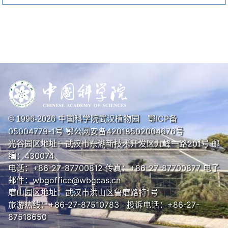
中国科学院武汉植物园
鄂ICP备
© 1996-
2026
05004779-1号
鄂公网安备42018502004676号
光谷园区地址：武汉市东湖新技术开发区九峰一路201号 邮
编：430074
电话：+86-27-87700812 传真：+86-27-87700877 电子
邮件：wbgoffice@wbgcas.cn
磨山园区地址：武汉市洪山区鲁磨路特1号
旅游热线：+86-27-87510783 投诉电话：+86-27-
87518650