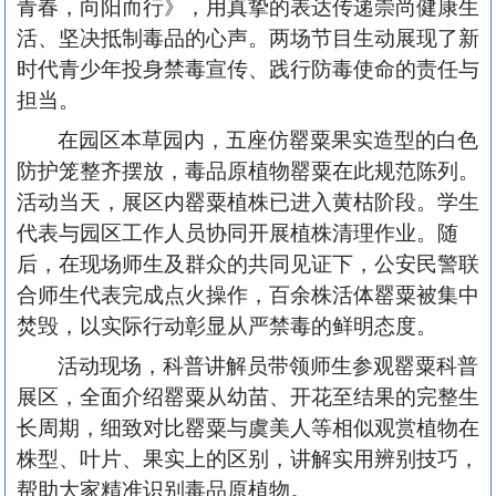
青春，向阳而行》，用真挚的表达传递崇尚健康生
活、坚决抵制毒品的心声。两场节目生动展现了新
时代青少年投身禁毒宣传、践行防毒使命的责任与
担当。
在园区本草园内，五座仿罂粟果实造型的白色
防护笼整齐摆放，毒品原植物罂粟在此规范陈列。
活动当天，展区内罂粟植株已进入黄枯阶段。学生
代表与园区工作人员协同开展植株清理作业。随
后，在现场师生及群众的共同见证下，公安民警联
合师生代表完成点火操作，百余株活体罂粟被集中
焚毁，以实际行动彰显从严禁毒的鲜明态度。
活动现场，科普讲解员带领师生参观罂粟科普
展区，全面介绍罂粟从幼苗、开花至结果的完整生
长周期，细致对比罂粟与虞美人等相似观赏植物在
株型、叶片、果实上的区别，讲解实用辨别技巧，
帮助大家精准识别毒品原植物。