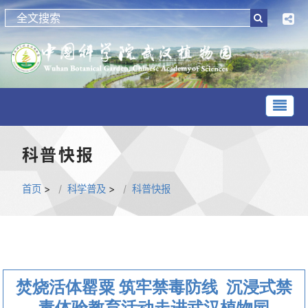
科普快报
首页
>
科学普及
>
科普快报
焚烧活体罂粟 筑牢禁毒防线 沉浸式禁
毒体验教育活动走进武汉植物园