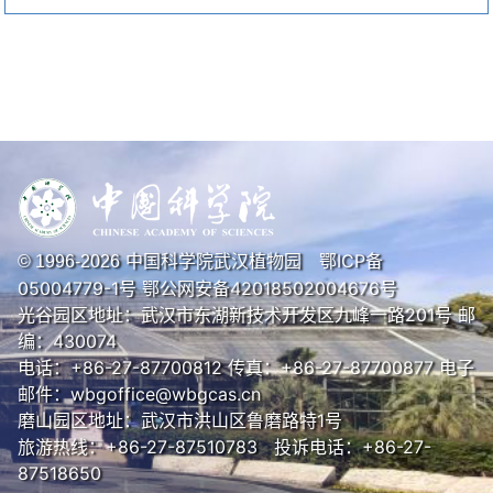
中国科学院武汉植物园
鄂ICP备
© 1996-
2026
05004779-1号
鄂公网安备42018502004676号
光谷园区地址：武汉市东湖新技术开发区九峰一路201号 邮
编：430074
电话：+86-27-87700812 传真：+86-27-87700877 电子
邮件：wbgoffice@wbgcas.cn
磨山园区地址：武汉市洪山区鲁磨路特1号
旅游热线：+86-27-87510783 投诉电话：+86-27-
87518650