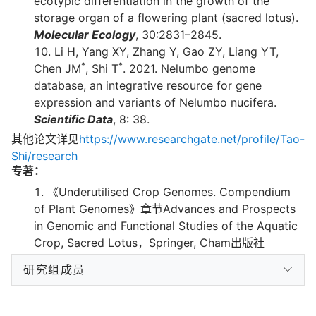
ecotypic differentiation in the growth of the
storage organ of a flowering plant (sacred lotus).
Molecular Ecology
, 30:2831–2845.
Li H, Yang XY, Zhang Y, Gao ZY, Liang YT,
*
*
Chen JM
, Shi T
. 2021. Nelumbo genome
database, an integrative resource for gene
expression and variants of Nelumbo nucifera.
Scientific Data
, 8: 38.
其他论文详见
https://www.researchgate.net/profile/Tao-
Shi/research
专著：
《Underutilised Crop Genomes. Compendium
of Plant Genomes》章节Advances and Prospects
in Genomic and Functional Studies of the Aquatic
Crop, Sacred Lotus，Springer, Cham出版社
研究组成员