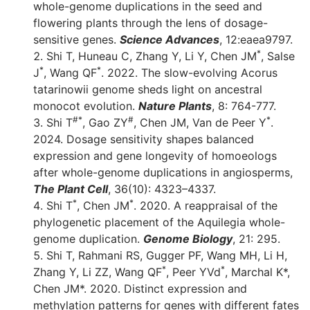
whole-genome duplications in the seed and
flowering plants through the lens of dosage-
sensitive genes.
Science Advances
, 12:eaea9797.
*
Shi T, Huneau C, Zhang Y, Li Y, Chen JM
, Salse
*
*
J
, Wang QF
. 2022. The slow-evolving Acorus
tatarinowii genome sheds light on ancestral
monocot evolution.
Nature Plants
, 8: 764-777.
#*
#
*
Shi T
, Gao ZY
, Chen JM, Van de Peer Y
.
2024. Dosage sensitivity shapes balanced
expression and gene longevity of homoeologs
after whole-genome duplications in angiosperms,
The Plant Cell
, 36(10): 4323–4337.
*
*
Shi T
, Chen JM
. 2020. A reappraisal of the
phylogenetic placement of the Aquilegia whole-
genome duplication.
Genome Biology
, 21: 295.
Shi T, Rahmani RS, Gugger PF, Wang MH, Li H,
*
*
Zhang Y, Li ZZ, Wang QF
, Peer YVd
, Marchal K*,
Chen JM*. 2020. Distinct expression and
methylation patterns for genes with different fates