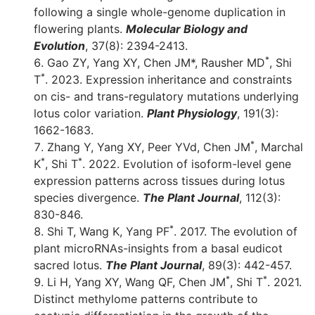
following a single whole-genome duplication in
flowering plants.
Molecular Biology and
Evolution
, 37(8): 2394-2413.
*
Gao ZY, Yang XY, Chen JM*, Rausher MD
, Shi
*
T
. 2023. Expression inheritance and constraints
on cis- and trans-regulatory mutations underlying
lotus color variation.
Plant Physiology
, 191(3):
1662-1683.
*
Zhang Y, Yang XY, Peer YVd, Chen JM
, Marchal
*
*
K
, Shi T
. 2022. Evolution of isoform-level gene
expression patterns across tissues during lotus
species divergence.
The Plant Journal
, 112(3):
830-846.
*
Shi T, Wang K, Yang PF
. 2017. The evolution of
plant microRNAs-insights from a basal eudicot
sacred lotus.
The Plant Journal
, 89(3): 442-457.
*
*
Li H, Yang XY, Wang QF, Chen JM
, Shi T
. 2021.
Distinct methylome patterns contribute to