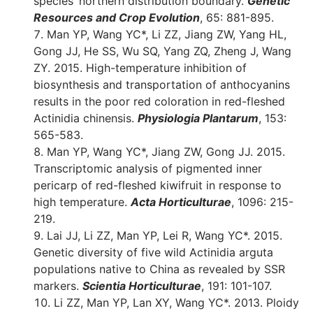
species’ northern distribution boundary.
Genetic
Resources and Crop Evolution
, 65: 881-895.
Man YP, Wang YC*, Li ZZ, Jiang ZW, Yang HL,
Gong JJ, He SS, Wu SQ, Yang ZQ, Zheng J, Wang
ZY. 2015. High-temperature inhibition of
biosynthesis and transportation of anthocyanins
results in the poor red coloration in red-fleshed
Actinidia chinensis.
Physiologia Plantarum
, 153:
565-583.
Man YP, Wang YC*, Jiang ZW, Gong JJ. 2015.
Transcriptomic analysis of pigmented inner
pericarp of red-fleshed kiwifruit in response to
high temperature.
Acta Horticulturae
, 1096: 215-
219.
Lai JJ, Li ZZ, Man YP, Lei R, Wang YC*. 2015.
Genetic diversity of five wild Actinidia arguta
populations native to China as revealed by SSR
markers.
Scientia Horticulturae
, 191: 101-107.
Li ZZ, Man YP, Lan XY, Wang YC*. 2013. Ploidy