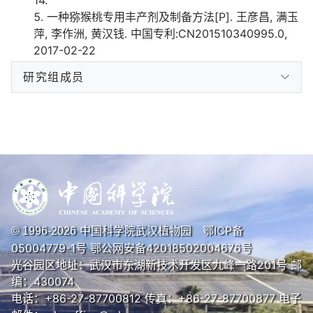
一种猕猴桃专用丰产剂及制备方法[P]. 王彦昌, 满玉
萍, 李作洲, 黄汉钱. 中国专利:CN201510340995.0,
2017-02-22
研究组成员
中国科学院武汉植物园
鄂ICP备
© 1996-
2026
05004779-1号
鄂公网安备42018502004676号
光谷园区地址：武汉市东湖新技术开发区九峰一路201号 邮
编：430074
电话：+86-27-87700812 传真：+86-27-87700877 电子