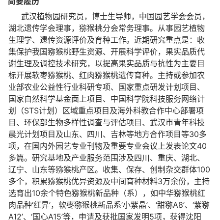
简要履历
武汉植物园研究员，博士生导师，中国园艺学会会员，
湖北遗传学会理事，猕猴桃分会常务理事。从事园艺植物
生理学、遗传资源评价及育种工作。近期研究重点是：收
集保护我国猕猴桃野生资源、开展科学评价，果实品质代
谢生理及调控技术研究，以提高果实品质与抗性为主要目
标开展软枣猕猴桃、红肉猕猴桃遗传育种。主持或参加农
业部农业公益性行业科研专项、国家重点研发计划项目、
国家自然科学基金面上项目、中国科学院科技服务网络计
划（STS计划）区域重点项目及海外科教合作中心部署项
目、环保部生物多样性调查与评估项目、武汉市青年科技
晨光计划项目及山东、四川、吉林等地方合作项目等30多
项，在国内外园艺专业刊物及重要专业会议上发表论文40
多篇。研究基地及产业服务范围涉及四川、重庆、湖北、
辽宁、山东等猕猴桃产区。收集、保存、创制杂交群体100
多个，积累猕猴桃优异资源及中间育种材料3万余份，主持
选育出10余个特色猕猴桃新品种（系），如中华猕猴桃红
肉品种‘红昇’，软枣猕猴桃新品系‘小紫晶’、‘甜猕A8’、‘紫猕
A12’、‘国心A15’等，申请及获批国家发明5项，获得沈阳