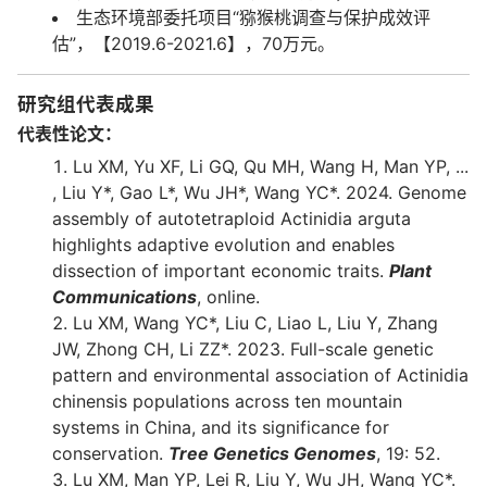
生态环境部委托项目“猕猴桃调查与保护成效评
估”，【2019.6-2021.6】，70万元。
研究组代表成果
代表性论文：
Lu XM, Yu XF, Li GQ, Qu MH, Wang H, Man YP, ...
, Liu Y*, Gao L*, Wu JH*, Wang YC*. 2024. Genome
assembly of autotetraploid Actinidia arguta
highlights adaptive evolution and enables
dissection of important economic traits.
Plant
Communications
, online.
Lu XM, Wang YC*, Liu C, Liao L, Liu Y, Zhang
JW, Zhong CH, Li ZZ*. 2023. Full-scale genetic
pattern and environmental association of Actinidia
chinensis populations across ten mountain
systems in China, and its significance for
conservation.
Tree Genetics Genomes
, 19: 52.
Lu XM, Man YP, Lei R, Liu Y, Wu JH, Wang YC*.