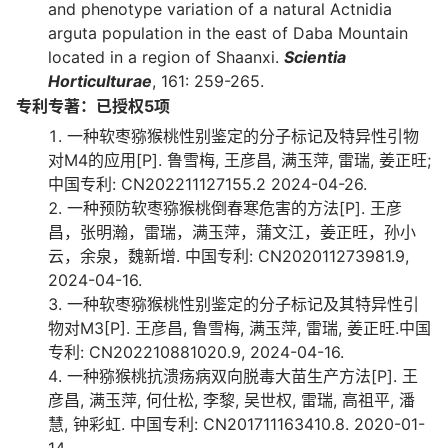
and phenotype variation of a natural Actnidia
arguta population in the east of Daba Mountain
located in a region of Shaanxi.
Scientia
Horticulturae
, 161: 259-265.
专利专著：已授权5项
一种软枣猕猴桃性别鉴定的分子标记及特异性引物
对M4的应用[P]. 鲁雪梅, 王彦昌, 满玉萍, 雷瑞, 姜正旺;
中国专利: CN202211127155.2 2024-04-26.
一种预防软枣猕猴桃倒春寒危害的方法[P]. 王彦
昌，张明瀚，雷瑞，满玉萍，蒲文江，姜正旺，孙小
云，余泉，魏新增. 中国专利: CN202011273981.9,
2024-04-16.
一种软枣猕猴桃性别鉴定的分子标记及其特异性引
物对M3[P]. 王彦昌, 鲁雪梅, 满玉萍, 雷瑞, 姜正旺.中国
专利: CN202210881020.9, 2024-04-16.
一种猕猴桃抗溃疡病双向脱毒大苗生产方法[P]. 王
彦昌, 满玉萍, 何仕松, 李黎, 吴世权, 雷瑞, 高祖平, 潘
慧, 钟彩虹. 中国专利: CN201711163410.8. 2020-01-
14.