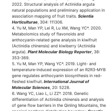
2022. Structural analysis of Actinidia arguta
natural populations and preliminary application in
association mapping of fruit traits.
Scientia
Horticulturae
, 304: 111306.
Yu M, Man YP, Lei R, Lu XM, Wang YC*. 2020.
Metabolomics study of flavonoids and
anthocyanin-related gene analysis in kiwifruit
(Actinidia chinensis) and kiwiberry (Actinidia
arguta).
Plant Molecular Biology Reporter
, 38:
353-369.
Yu M, Man YP, Wang YC*. 2019. Light- and
temperature-induced expression of an R2R3-MYB
gene regulates anthocyanin biosynthesis in red-
fleshed kiwifruit.
International Journal of
Molecular Sciences
, 20: 5228.
Wang YC, Liao L, Li ZZ*. 2018. Genetic
differentiation of Actinidia chinensis and analysis
of gene flow barriers in the Qinling Mountains, the