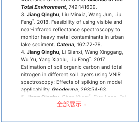
Total Environment
, 749:141609.
Jiang Qinghu
, Liu Minxia, Wang Jun, Liu
*
Feng
. 2018. Feasibility of using visible and
near-infrared reflectance spectroscopy to
monitor heavy metal contaminants in urban
lake sediment.
Catena
, 162:72-79.
Jiang Qinghu
, Li Qianxi, Wang Xinggang,
*
Wu Yu, Yang Xiaolu, Liu Feng
. 2017.
Estimation of soil organic carbon and total
nitrogen in different soil layers using VNIR
spectroscopy: Effects of spiking on model
applicability.
Geoderma
, 293:54-63.
*
Jiang Qinghu
, Chen Yiyun
, Guo Long, Fei
全部展示
Teng, Qi Kun. 2016. Estimating Soil Organic
Carbon of Cropland Soil at Different Levels
of Soil Moisture Using VIS-NIR Spectroscopy.
Remote Sensing
, 8:755.
Jiang Qinghu
, Liu Feng, Yu Dongyue, Luo