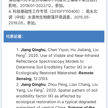
影响，2019/01-2022/12，参加。
4. 科技基础性工作专项（2015FY110400）：南水北
调（中线）水源地生物群落环境调查，2015.05-
2019.05，参加。
代表论著：
Jiang Qinghu
, Chen Yiyun, Hu Jialiang, Liu
*
Feng
. 2020. Use of Visible and Near-Infrared
Reflectance Spectroscopy Models to
Determine Soil Erodibility Factor (K) in an
Ecologically Restored Watershed.
Remote
Sensing
, 12:3103.
Jiang Qinghu
, Zhou Peng, Liao Chang, Liu
*
Yang, Liu Feng
. 2020. Spatial pattern of soil
erodibility factor (K) as affected by
ecological restoration in a typical degraded
watershed of central China.
Science of the