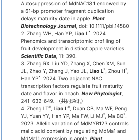
Autosuppression of MdNAC18.1 endowed by
a 61-bp promoter fragment duplication
delays maturity date in apple.
Plant
Biotechnology Journal
, doi: 10.1111/pbi.14580
*
Zhang WH, Han YP,
Liao L
. 2024.
Phenomics and transcriptomic profiling of
fruit development in distinct apple varieties.
Scientific Data
, 11: 390.
Zhang RX, Liu YD, Zhang X, Chen XM, Sun
*
*
JL, Zhao Y, Zhang J, Yao JL,
Liao L
, Zhou H
,
*
Han YP
. 2024. Two adjacent NAC
transcription factors regulate fruit maturity
date and flavor in peach.
New Phytologist
,
241: 632-649. （共同通讯）
#
#
Zheng LT
,
Liao L
, Duan CB, Ma WF, Peng
*
*
YJ, Yuan YY, Han YP, Ma FW, Li MJ
, Ma BQ
.
2023. Allelic variation of MdMYB123 controls
malic acid content by regulating MdMa1 and
MdMa11 expression in apple.
Plant