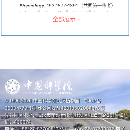
Physiology
, 192:1877-1891.（共同第一作者）
#
#
#
Liao L
, Zhang WH
, Zhang B
, Fang T,
全部展示
Wang XF, Cai YM, Ogutu C, Gao L, Chen G,
Nie XQ, Xu JS, Zhang QY, Ren YR, Yu JQ,
Wang CK, Deng CH, Ma BQ, Zheng BB, You
CX, Hu DG, Espley R, Wang KL, Yao JL, Allan
A, Khan A, Korban SS, Fei ZJ, Ming R, Hao
*
*
*
YJ
, Li L
, Han YP
. 2021. Unraveling a
genetic roadmap for improved taste in the
domesticated apple.
Molecular Plant
, 14:
1454-1471
Liao L
, Zhang WH, Zhang B, Cai YM, Gao
LL, Ogutu C, Sun JL, Zheng BB, Wang L, Li L,
*
Han YP
. 2021. Evaluation of chlorogenic
中国科学院武汉植物园
鄂ICP备
© 1996-
2026
acid accumulation in cultivated and wild
05004779-1号
鄂公网安备42018502004676号
apples.
Journal of Food Composition and
光谷园区地址：武汉市东湖新技术开发区九峰一路201号 邮
Analysis
, 104: 104156
编：430074
#
#
*
Zhang WH
,
Liao L
, Xu JS, Han YP, Li L
.
电话：+86-27-87700812 传真：+86-27-87700877 电子