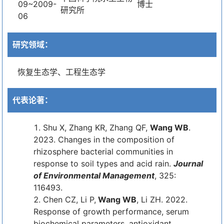
09~2009-
博士
研究所
06
研究领域：
恢复生态学、工程生态学
代表论著：
Shu X, Zhang KR, Zhang QF,
Wang WB
.
2023. Changes in the composition of
rhizosphere bacterial communities in
response to soil types and acid rain.
Journal
of Environmental Management
, 325:
116493.
Chen CZ, Li P,
Wang WB
, Li ZH. 2022.
Response of growth performance, serum
biochemical parameters, antioxidant