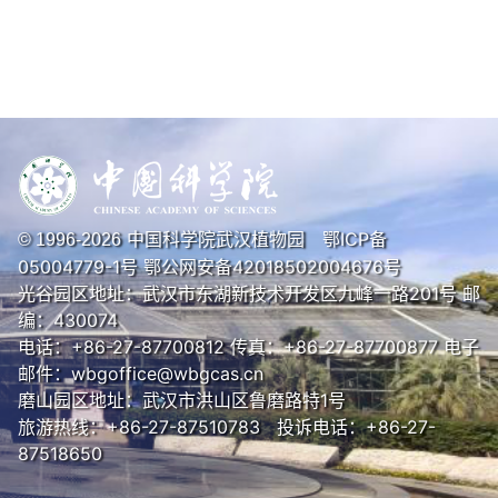
variability of mineral elements and stability
of restrictive mineral elements in terrestrial
cyanobacteria across gradients of climate,
soil, and atmospheric wet deposition mineral
concentration.
Frontiers in Microbiology
, 11:
582655.
Li H, Chen YX, Yu GL, Rossi F, Huo D, De
Philippis R, Cheng XL,
Wang WB
, Li RH. 2021.
Multiple diversity facets of crucial microbial
中国科学院武汉植物园
鄂ICP备
© 1996-
2026
groups in biological soil crusts promote soil
05004779-1号
鄂公网安备42018502004676号
multifunctionality.
Global Ecology and
光谷园区地址：武汉市东湖新技术开发区九峰一路201号 邮
Biogeography
, 30: 1204-1217.
编：430074
Li H, Huo D,
Wang WB
, Chen YX, Cheng
电话：+86-27-87700812 传真：+86-27-87700877 电子
XL, Yu GL, Li RH. 2020. Multifunctionality of
邮件：wbgoffice@wbgcas.cn
biocrusts is positively predicted by network
磨山园区地址：武汉市洪山区鲁磨路特1号
topologies consistent with interspecies
旅游热线：+86-27-87510783 投诉电话：+86-27-
facilitation.
Molecular Ecology
, 29: 1560-
87518650
1573.
Shu X, Zhang KR, Zhang QF,
Wang WB
.