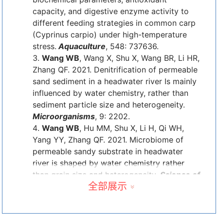
capacity, and digestive enzyme activity to
different feeding strategies in common carp
(Cyprinus carpio) under high-temperature
stress.
Aquaculture
, 548: 737636.
Wang WB
, Wang X, Shu X, Wang BR, Li HR,
Zhang QF. 2021. Denitrification of permeable
sand sediment in a headwater river Is mainly
influenced by water chemistry, rather than
sediment particle size and heterogeneity.
Microorganisms
, 9: 2202.
Wang WB
, Hu MM, Shu X, Li H, Qi WH,
Yang YY, Zhang QF. 2021. Microbiome of
permeable sandy substrate in headwater
river is shaped by water chemistry rather
than grain size and heterogeneity.
Science of
全部展示
The Total Environment
, 780: 146552.
Wang WB
,Li H, Gu non R, Yang YY, Shu X,
Cheng XL, Zhang QF. 2021. Geographical