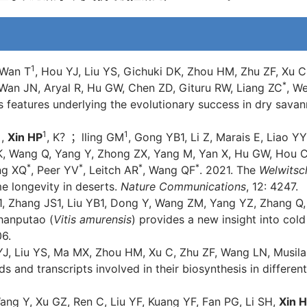
1
 Wan T
, Hou YJ, Liu YS, Gichuki DK, Zhou HM, Zhu ZF, Xu C,
*
Wan JN, Aryal R, Hu GW, Chen ZD, Gituru RW, Liang ZC
, W
es features underlying the evolutionary success in dry sava
1
1
1
,
Xin HP
, K？；lling GM
, Gong YB1, Li Z, Marais E, Liao YY
, Wang Q, Yang Y, Zhong ZX, Yang M, Yan X, Hu GW, Hou C, 
*
*
*
*
ng XQ
, Peer YV
, Leitch AR
, Wang QF
. 2021. The
Welwitsc
e longevity in deserts.
Nature Communications
, 12: 4247.
1, Zhang JS1, Liu YB1, Dong Y, Wang ZM, Yang YZ, Zhang Q,
hanputao (
Vitis amurensis
) provides a new insight into col
06.
YJ, Liu YS, Ma MX, Zhou HM, Xu C, Zhu ZF, Wang LN, Musil
ds and transcripts involved in their biosynthesis in differe
Wang Y, Xu GZ, Ren C, Liu YF, Kuang YF, Fan PG, Li SH,
Xin 