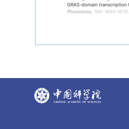
GRAS-domain transcription f
Physiology
, 186: 1660-1678.
1
1
Masocha V
, Li QY
, Zhu 
amurensis
and
V. vinifera
bud
1
1
Su LY
, Fang LC
, Zhu ZF
VaNAC17 from grapevine (
V
transgenic Arabidopsis.
Plan
Sun XM, Zhang LL, Wong D
response factor
VaERF092
f
Plant Journal
, 99(5): 988-1
Zhang LL, Zhao TT, Sun X
VaWRKY12
, a transcription
enhances cold tolerance of 
1
1
Sun XM
, Zhu ZF
, Zhang
ethylene response factors
V
Scientia Horticulturae
, 243
Chai FM, Liu WW, Xiang 
metabolic profiling of
Vitis 
Gichuki DK, Ma L, Zhu Z