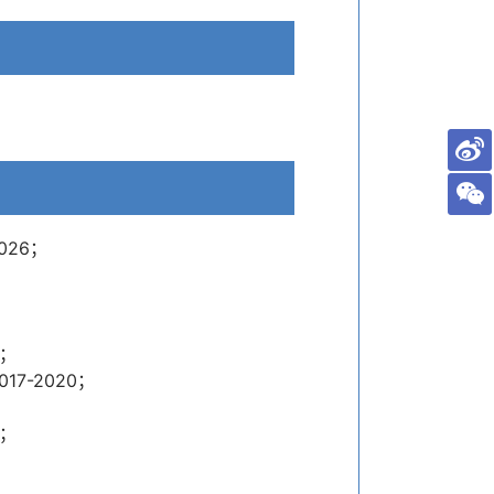
026；
2；
7-2020；
8；