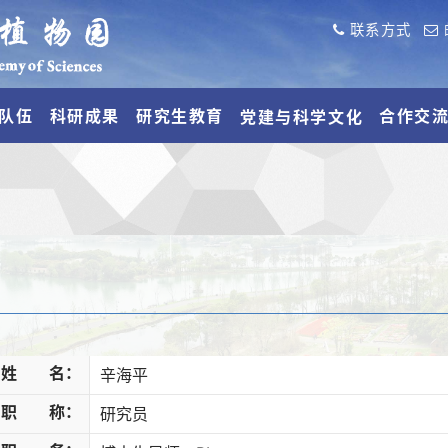
联系方式
队伍
科研成果
研究生教育
合作交
党建与科学文化
姓 名：
辛海平
职 称：
研究员