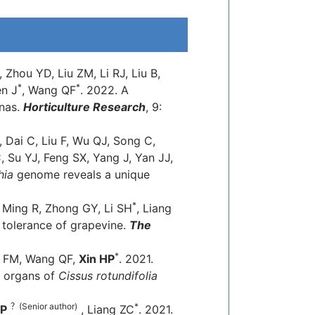
 Zhou YD, Liu ZM, Li RJ, Liu B,
*
*
en J
, Wang QF
. 2022. A
nnas.
Horticulture Research
, 9:
, Dai C, Liu F, Wu QJ, Song C,
Su YJ, Feng SX, Yang J, Yan JJ,
hia
genome reveals a unique
*
 Ming R, Zhong GY, Li SH
, Liang
d tolerance of grapevine.
The
*
a FM, Wang QF,
Xin HP
. 2021.
nt organs of
Cissus rotundifolia
？(Senior author)
*
HP
, Liang ZC
. 2021.