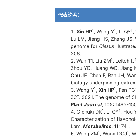
代表论著：
1
1
1
Xin HP
, Wang Y
, Li QY
,
Lu LM, Jiang HS, Zhang JS, 
genome for
Cissus
illustrat
208.
1
Wan T1, Liu ZM
, Leitch IJ
Zhou YD, Huang WC, Jiang K
Chu JF, Chen F, Ran JH, Wa
biology underpinning extrem
1
1
Wang Y
,
Xin HP
, Fan PG
*
ZC
. 2021. The genome of S
Plant Journal
, 105: 1495-15
1
1
Gichuki DK
, Li QY
, Hou 
Characterization of flavonoi
Lam.
Metabolites
, 11: 741.
1
1
Wang ZM
, Wong DCJ
, 