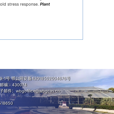
cold stress response.
Plant
2020. Proteomic variation in
Vitis
9143.
. The transcription factor
asmonic acid biosynthesis in
*
n HP
. 2019. The ethylene
33, improving cold tolerance.
*
 HP
. 2019. Overexpression of
ion under low temperature,
9-1号
鄂公网安备42018502004676号
. 2019. Overexpression of
编：430074
 tolerance in Arabidopsis.
子邮件：wbgoffice@wbgcas.cn
*
 SH
. 2019. Comparative
18650
lture Research
, 6: 8.
2019. Genome size, chromosome