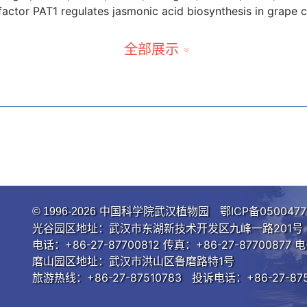
actor PAT1 regulates jasmonic acid biosynthesis in grape 
*
ZF, Chai FM, Sun XM, Wang ZM, Yang L, Wang QF,
Xin HP
. 
全部展示
s during cold acclimation.
Scientia Horticulturae
, 263: 10
*
*
, Zhang LL, Sun XM, Wang Y, Wang QF, Li SH
,
Xin HP
. 2020
itis amurensis
) enhances drought tolerance by modulating j
t Cell Reports
, 39: 621-634.
*
CJ, Wang Y, Zhu ZF, Xu GZ, Wang QF, Li SH, Liang ZC
,
Xi
rom Amur grape regulates the transcription factor VaWRKY
002.
*
M, Wang Y, Du C, Zhu ZF, Gichuki DK, Wang QF, Li SH
,
Xin
 factor from
Vitis amurensis
with increased nuclear localizat
plants.
Plant Molecular Biology
, 100(1-2): 95-110.
中国科学院武汉植物园
鄂ICP备0500477
© 1996-
2026
*
 LL, Fang LC, Zhang JS, Wang QF, Li SH, Liang ZC,
Xin HP
光谷园区地址：武汉市东湖新技术开发区九峰一路201号 邮
aERF080
and
VaERF087
from
Vitis amurensis
enhances cold
电话：+86-27-87700812 传真：+86-27-87700877 电
: 320-326.
磨山园区地址：武汉市洪山区鲁磨路特1号
*
Y, Meng XB, Sun XM, Cheng C, Liu GT, Duan LX,
Xin HP
, Li
旅游热线：+86-27-87510783 投诉电话：+86-27-875
amurensis
and
Vitis vinifera
during cold acclimation.
Horticu
*
F, Du C, Li QY, Hu GW, Zhong ZX, Li HL, Wang QF,
Xin HP
. 