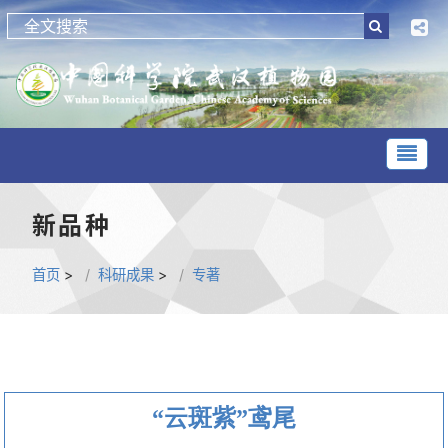
新品种
首页
>
科研成果
>
专著
“云斑紫”鸢尾