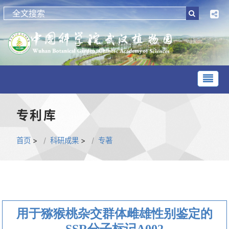
专利库
首页
>
科研成果
>
专著
用于猕猴桃杂交群体雌雄性别鉴定的
SSR分子标记A002