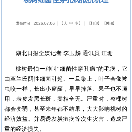
2026.07.06
发布时间：
| 【
大
中
小
】 | 【
打印
】 【
关闭
】
湖北日报全媒记者 李玉麟 通讯员 江珊
桃树最怕一种叫“细菌性穿孔病”的毛病，它
由革兰氏阴性细菌引起。一旦染上，叶子会像被
虫咬一样，长出小窟窿，早早掉落。果子也不顶
用，表皮发黑长斑，卖相全无。严重时，整棵树
都会变弱，甚至来年都不结果，大大影响桃树的
经济效益。并易诱发炭疽病等次生灾害，造成严
重的经济损失。