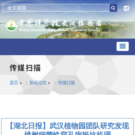
传媒扫描
首页
>
新闻动态
>
传媒扫描
【湖北日报】武汉植物园团队研究发现
桃树细菌性穿孔病抵抗机理