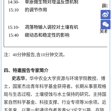
14:30-
草原微生物对增温反馈机制
薛凯
15:10
的调节作用
15:10-
凋落物输入调控对土壤有机
吴君
15:40
碳动态和稳定性的影响
注：
40
分钟报告
,
含
10
分钟交流。
四、特邀报告专家简介
史志华
，华中农业大学资源与环境学院教授、博
士，国家杰出青年科学基金获得者。长期从事景观格
局与生态过程、土壤侵蚀与水土保持的研究。主持国
家自然科学基金、科技支撑、行业专项等
30
余项。近
五年来，以第一和通讯作者发表
SCI
论文
35
篇，在陡