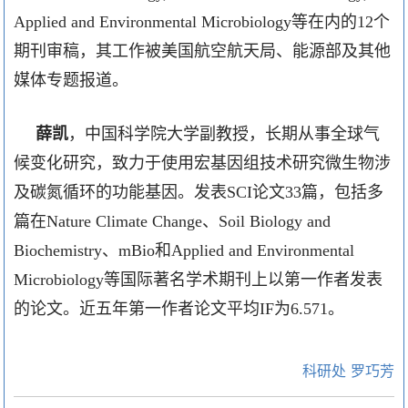
Applied and Environmental Microbiology
等在内的
12
个
期刊审稿，其工作被美国航空航天局、能源部及其他
媒体专题报道。
薛凯
，中国科学院大学副教授，长期从事全球气
候变化研究，致力于使用宏基因组技术研究微生物涉
及碳氮循环的功能基因。发表
SCI
论文
33
篇，包括多
篇在
Nature Climate Change
、
Soil Biology and
Biochemistry
、
mBio
和
Applied and Environmental
Microbiology
等国际著名学术期刊上以第一作者发表
的论文。近五年第一作者论文平均
IF
为
6.571
。
科研处 罗巧芳