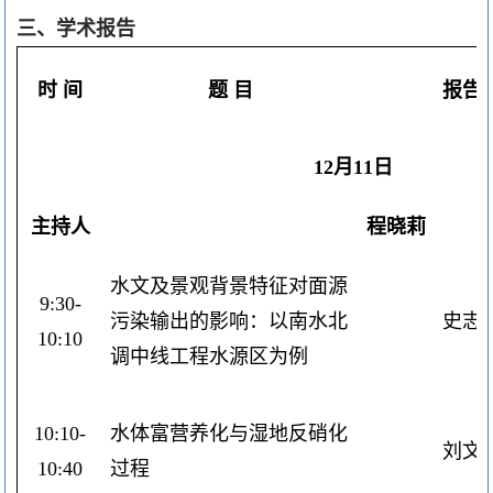
三、
学术报告
时 间
题 目
报告
12
月
11
日
主持人
程晓莉
水文及景观背景特征对面源
9:30-
污染输出的影响：以南水北
史志
10:10
调中线工程水源区为例
10:10-
水体富营养化与湿地反硝化
刘文
10:40
过程