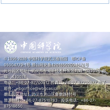
中国科学院武汉植物园
鄂ICP备
© 1996-
2026
05004779-1号
鄂公网安备42018502004676号
光谷园区地址：武汉市东湖新技术开发区九峰一路201号 邮
编：430074
电话：+86-27-87700812 传真：+86-27-87700877 电子
邮件：wbgoffice@wbgcas.cn
磨山园区地址：武汉市洪山区鲁磨路特1号
旅游热线：+86-27-87510783 投诉电话：+86-27-
87518650