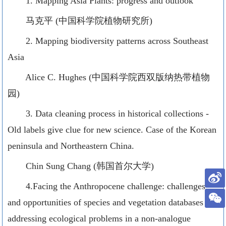
1. Mapping Asia Plants: progress and outlook
马克平 (中国科学院植物研究所)
2. Mapping biodiversity patterns across Southeast
Asia
Alice C. Hughes (中国科学院西双版纳热带植物
园)
3. Data cleaning process in historical collections -
Old labels give clue for new science. Case of the Korean
peninsula and Northeastern China.
Chin Sung Chang (韩国首尔大学)
4.Facing the Anthropocene challenge: challenges
and opportunities of species and vegetation databases in
addressing ecological problems in a non-analogue