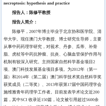
necroptosis: hypothesis and practice
报告人：陈修平教授
报告人简介：
陈修平，
2007
年博士毕业于北京协和医学院、清
华大学。现任澳门大学教授、博士研究生导师，主要
从事中药药理学研究，对莪术、丹参、瓜蒂、补骨
脂、虎杖等中药抗肿瘤、抗炎、心脑血管保护作用与
机制有较深入研究。主持国家自然科学基金项目
2
项、澳门科技发展基金项目多项。为
2012
年（第一
届）和
2014
年（第二届）澳门科学技术奖自然科学奖
获奖成员（二等奖）、
2013
年获第
17
届中国药理学会
施维雅青年药理学工作者。目前发表学术论文近
200
篇，其中
SCI
收录近
150
篇，论文被引用超过
5600
余