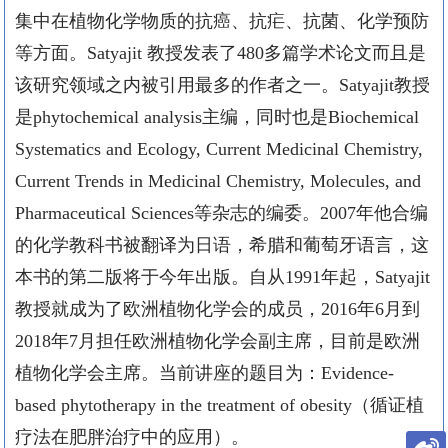
集中在植物化学物质的抗癌、抗疟、抗菌、化学预防
等方面。
Satyajit
教授发表了
480
多篇学术论文而且是
该研究领域之内被引用最多的作者之一。
Satyajit
教授
是
phytochemical analysis
主编，同时也是
Biochemical
Systematics and Ecology, Current Medicinal Chemistry,
Current Trends in Medicinal Chemistry, Molecules, and
Pharmaceutical Sciences
等杂志的编委。
2007
年他合编
的化学教科书被翻译为日语，希腊和葡萄牙语言，这
本书的第二版将于今年出版。自从
1991
年起，
Satyajit
教授就成为了欧洲植物化学会的成员，
2016
年
6
月到
2018
年
7
月担任欧洲植物化学会副主席，目前是欧洲
植物化学会主席。当前讲座的题目为：
Evidence-
based phytotherapy in the treatment of obesity
（循证植
疗法在肥胖治疗中的应用）。