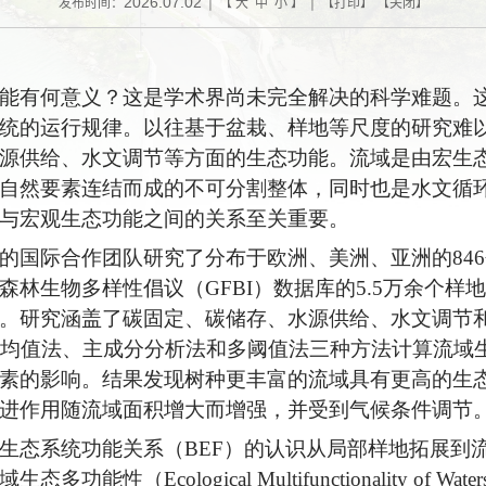
2026.07.02
发布时间：
| 【
大
中
小
】 | 【
打印
】 【
关闭
】
能有何意义？这是学术界尚未完全解决的科学难题。
统的运行规律。以往基于盆栽、样地等尺度的研究难
源供给、水文调节等方面的生态功能。流域是由宏生
自然要素连结而成的不可分割整体，同时也是水文循
与宏观生态功能之间的关系至关重要。
的国际合作团队研究了分布于欧洲、美洲、亚洲的84
森林生物多样性倡议（GFBI）数据库的5.5万余个样
。研究涵盖了碳固定、碳储存、水源供给、水文调节
用均值法、主成分分析法和多阈值法三种方法计算流域
素的影响。结果发现树种更丰富的流域具有更高的生
进作用随流域面积增大而增强，并受到气候条件调节
生态系统功能关系（BEF）的认识从局部样地拓展到
性（Ecological Multifunctionality of W