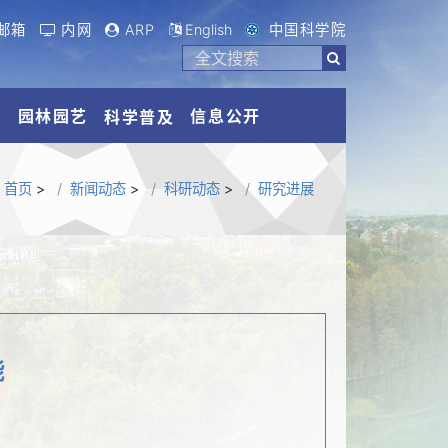
邮箱
内网
ARP
English
中国科学院
流
园林园艺
信息公开
科学普及
首页
>
新闻动态
>
科研动态
>
研究进展
能