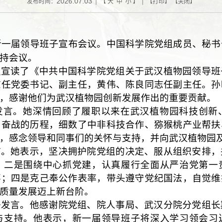
2026.07.03
发布时间：
| 【
大
中
小
】 | 【
打印
】 【
关闭
】
新一届领导班子宣布会议。中国科学院党组成员、秘书
持会议。
仪宣读了《中共中国科学院党组关于武汉植物园领导班
志任党委书记、副主任，黄伟、陈良同志任副主任。孙
，感谢他们为武汉植物园创新发展作出的重要贡献。
发言。她深情回顾了履职以来在武汉植物园科技创新
肩奋战的历程，细数了中非科技合作、猕猴桃产业帮扶
，感念领导和同事们的关怀与支持，并向武汉植物园
言。她表示，坚决拥护院党组的决定、服从组织安排，
；二是围绕中心抓党建，认真履行全面从严治党第一
事；四是克己奉公作表率，带头遵守党纪国法，自觉维
质量发展迈上新台阶。
子发言。他感谢院党组、院人事局、武汉分院分党组长
与支持。他表示，新一届领导班子将深入学习领会习