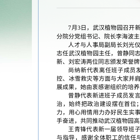
7
月
3
日，武汉植物园召开
分院分党组书记、院长李海波主
人才与人事局副局长刘光
志任武汉植物园主任，曾静同
新、刘宏涛两位同志颁发荣誉牌
尚纳新代表离任班子成员
控、冰雪救灾等方面与大家并
展成果，她由衷感谢组织的培养
曾静代表新进班子成员发
治，始终把政治建设摆在首位
力，用心用情用力办好民生实
手奋进，共同推动武汉植物园高
王青锋代表新一届领导班
与指导，感谢全体职工的信任