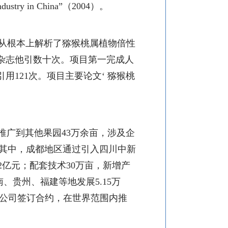
ndustry in China
”（
2004
）。
从根本上解析了猕猴桃属植物倍性
杂志他引数十次。项目第一完成人
引用
121
次。项目主要论文‘
猕猴桃
推广到其他果园
43
万余亩，
涉及企
其中，成都地区通过引入四川中新
2
亿元；配套技术
30
万亩，新增产
南、贵州、福建等地发展
5.15
万
公司签订合约，在世界范围内推