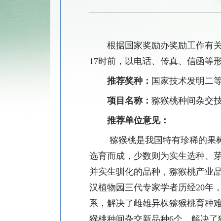
根据国家奖励办奖励工作有
17
时前，以电话、传真、信函等
推荐奖种：
国家技术发明二
项目名称：
猕猴桃种间杂交
推荐单位意见：
猕猴桃是我国特有珍稀的果
选育而成，少数则为实生选种、
并实生驯化的品种，猕猴桃产业
汉植物园三代专家学者历经
20
年
系，解决了雌雄异株猕猴桃育种
猴桃种间杂交新品种
6
个，解决了