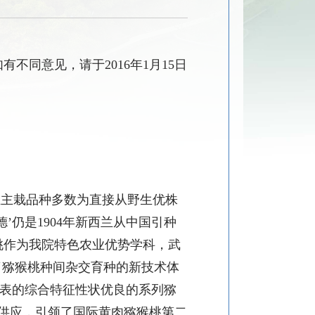
如有不同意见，请于
2016
年
1
月
15
日
业主栽品种多数为直接从野生优株
德
’
仍是
1904
年新西兰从中国引种
桃作为我院特色农业优势学科，武
了猕猴桃种间杂交育种的新技术体
表的综合特征性状优良的系列猕
供应，引领了国际黄肉猕猴桃第二