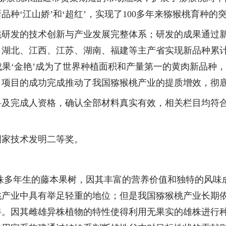
新品种
‘
江山娇
’
和
‘
超红
’
，实现了
100
多年来猕猴桃育种的
桃研发的技术创新与产业发展完整体系；研发的成果通过
、湖北、江西、江苏、湖南、福建等主产省实现新品种累
成果
‘
金艳
’
成为了世界种植面积和产量第一的黄肉新品种，
。项目的成功完成推动了我国猕猴桃产业的提质增效，彻
料及完成人资格，确认全部材料真实有效，相关栏目均符
国家技术发明二等奖。
株多年生的藤本果树，因其丰富的营养价值和独特的风味
桃产业中具有举足轻重的地位；但是我国猕猴桃产业长期
碍。因其雌雄异株植物的特性使得利用无果实的雄株进行