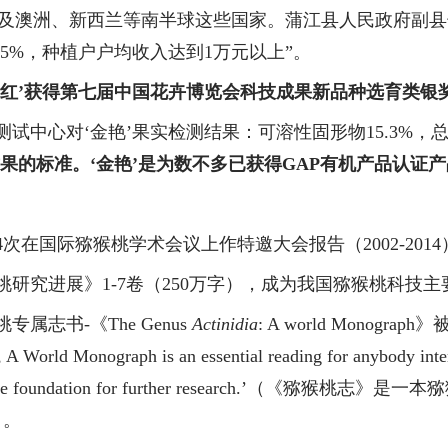
以及澳洲、新西兰等南半球这些国家。蒲江县人民政府副
75%
，种植户户均收入达到
1
万元以上”。
超红’获得第七届中国花卉博览会科技成果新品种选育类银
测试中心对‘金艳’果实检测结果：
可溶性固形物
15.3%
，
果的标准
。‘金艳’是为数不多已获得
GAP
有机产品认证产
4
次
在国际猕猴桃学术会议上作特邀大会报告（
2002-2014
桃研究进展》
1-7
卷
（
250
万字），成为我国猕猴桃科技主
桃专属志书
-
《
The Genus
Actinidia
: A world Monograph
》
, A World Monograph is an essential reading for anybody inter
e foundation for further research.
’（《猕猴桃志》是一本
）。