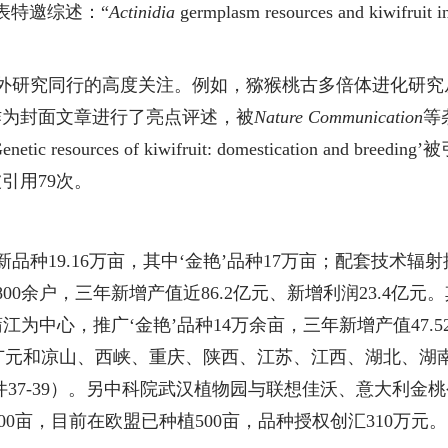
表
特邀综述：
“
Actinidia
germplasm resources and kiwifruit i
外研究同行的高度关注。例如，猕猴桃古多倍体进化研究
作为封面文章进行了亮点评述，被
Nature Communication
等
enetic resources of kiwifruit: domestication and breeding
’被
被引用
79
次。
新品种
19.16
万亩，其中‘金艳’品种
17
万亩；配套技术辐射
800
余户，三年新增产值近
86.2
亿元、新增利润
23.4
亿元。
江为中心，推广‘金艳’品种
14
万余亩，
三年新增产值
47.5
广元和凉山、西峡、重庆、陕西、江苏、江西、湖北、湖
件
37-39
）。另中科院武汉植物园与联想佳沃、意大利金桃
00
亩，目前在欧盟已种植
500
亩，品种授权创汇
310
万元。