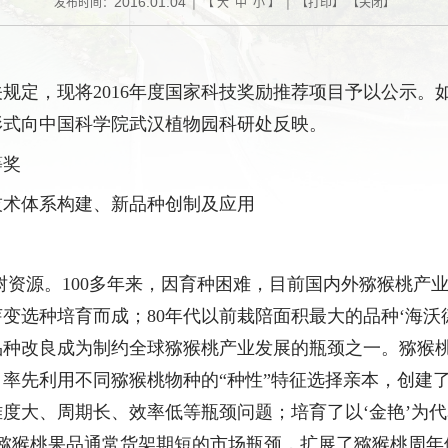
2016.01.04
发布时间：
| 【
大
中
小
】 | 【
打印
】 【
关闭
】
关规定，现将
2016
年度国家科技奖励推荐项目予以公示。
形式向中国科学院武汉植物园科研处反映。
等奖
技术体系构建、新品种创制及应用
树资源。
100
多年来，因育种困难，目前国内外猕猴桃产
芽变选种培育而成；
80
年代以前栽陪面积最大的品种
‘
海沃
品种改良成为制约全球猕猴桃产业发展的瓶颈之一。猕猴
，率先利用不同猕猴桃物种的
“
种性
”
特征选择亲本，创建
难度大、周期长、效率低等瓶颈问题；培育了以
‘
金艳
’
为代
猕猴桃果品通常货架期短的市场瓶颈，扩展了猕猴桃周年