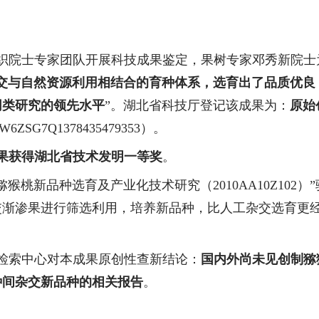
织院士专家团队开展科技成果鉴定，果树专家邓秀新院士
交与自然资源利用相结合的育种体系，选育出了品质优良
同类研究的领先水平
”。
湖北省科技厅
登记该成果为：
原始
W6ZSG7Q1378435479353
）。
果获得湖北省技术发明一等奖
。
猕猴桃新品种选育及产业化技术研究（
2010AA10Z102
）
”
渐渗果进行筛选利用，培养新品种，比人工杂交选育更经
检索中心对本成果原创性查新结论：
国内外尚未见创制猕
种间杂交新品种的相关报告
。