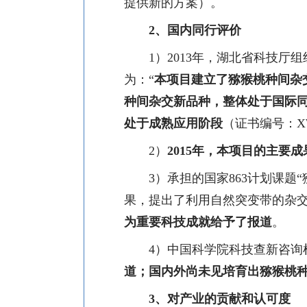
提供新的方案）
。
2
、国内同行评价
1
）
2013
年，
湖北省科技厅组
为：“
本项目建立了猕猴桃种间杂
种间杂交新品种，整体处于国际
处于成熟应用阶段
（证书编号：
X
2
）
2015
年，本项目的主要成
3
）承担的国家
863
计划课题“
果，提出了利用自然突变带的杂交
为重要科技成就给予了报道
。
4
）
中国科学院科技查新咨询
道；国内外尚未见培育出猕猴桃
3
、对产业的贡献和认可度