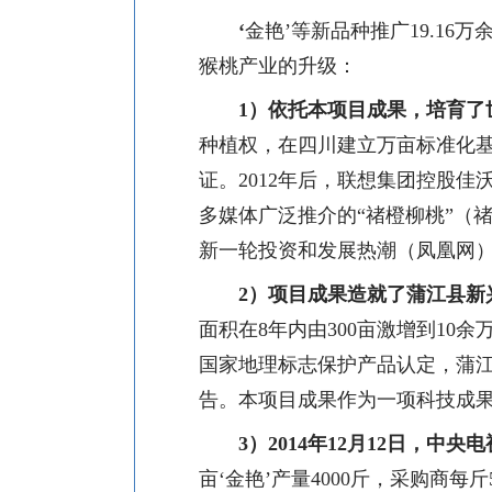
‘
金艳’等新品种
推广
19.16
万
猴桃产业的升级：
1
）依托本项目成果，培育了
种植权，在四川建立万亩标准化基
证。
2012
年后，联想集团控股佳沃
多媒体广泛推介的“禇橙柳桃”（
新一轮投资和发展热潮（凤凰网
2
）项目成果造就了蒲江县新
面积在
8
年内由
300
亩激增到
10
余万
国家地理标志保护产品认定，蒲
告。本项目成果作为一项科技成
3
）
2014
年
12
月
12
日，中央电
亩‘金艳’产量
4000
斤，采购商每斤