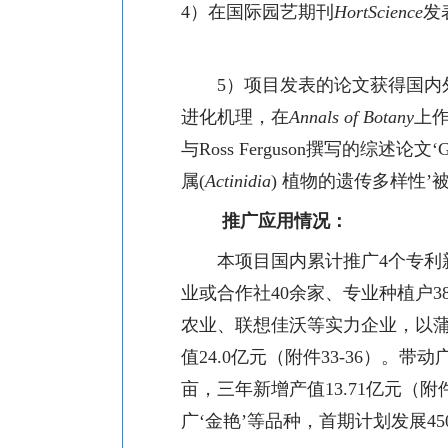
4
）在国际园艺期刊
HortScience
发
5
）项目发表的论文获得国内
进化机理，在
Annals of Botany
上
与
Ross Ferguson
撰写的综述论文‘
G
属
(
Actinidia
)
植物的遗传多样性’
推广应用情况：
本项目国内累计推广
4
个专利
业或合作社
40
余家、专业种植户
3
农业、联想佳沃等实力企业，以蒲
值
24.0
亿元（附件
33-36
）。带动
亩，三年新增产值
13.71
亿元（附
广‘金艳’等品种，首期计划发展
45