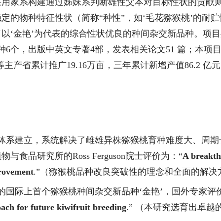
采用家系构建通过姊妹系判断雄性父本对目标性状的贡献
稳定的物种特征性状（简称
“
种性
”
，如
‘
毛花猕猴桃
’
的耐贮
了以
‘
金艳
’
为代表的综合性状优良的种间杂交新品种。项目
种
6
个，出版中英文专著
4
部，发表相关论文
51
篇；本项
等主产省累计推广
19.16
万亩，三年累计新增产值
86.2
亿元
体系建立，系统解决了雌雄异株猕猴桃育种难度大、周期
植物与食品研究所的
Ross Ferguson
院士评价为
：“
A breakth
provement
.
”（猕猴桃品种改良突破性的理念和全面的解决
的
国际上首个猕猴桃种间杂交新品种‘金艳’，
国外专家评
ach for future kiwifruit breeding
.
”
（本研究选育出卓越