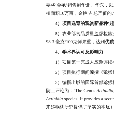
要将‘金艳’销售到华北、华东，
植面积
10
万亩，金艳’占总产值的
4
）项目选育的观赏新品种‘
5
）
农业部食品质量监督检验
98.3
毫克
/100
克鲜果重，达到
优质
4
、学术界认可及影响力
1
）
项目第一完成人应邀连续
2
）
项目执行期间编撰《猕猴
3
）
编撰出版的国际首部猕猴
院士评论为：‘
The Genus
Actinidia
Actinidia
species. It provides a secur
来猕猴桃研究提供了坚实的本底