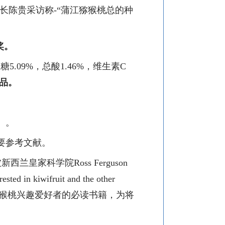
县长陈贵采访称
-
“蒲江猕猴桃总的种
奖。
总糖
5.09%
，总酸
1.46%
，维生素
C
品。
）。
要参考文献。
被新西兰皇家科学院
Ross Ferguson
ested in kiwifruit and the other
猕猴桃兴趣爱好者的必读书籍，为将