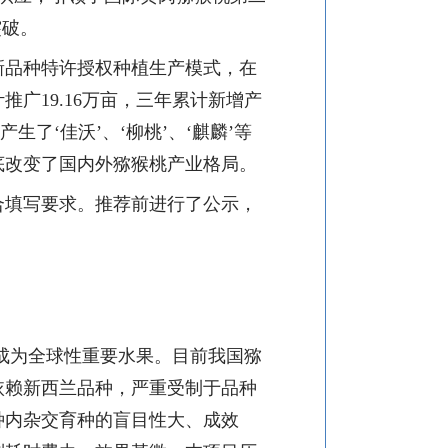
突破。
新品种特许授权种植生产模式，在
计推广
19.16
万亩，三年累计新增产
产生了
‘
佳沃
’
、
‘
柳桃
’
、
‘
麒麟
’
等
底改变了国内外猕猴桃产业格局。
合填写要求。推荐前进行了公示，
成为全球性重要水果。目前我国猕
依赖新西兰品种，严重受制于品种
种内杂交育种的盲目性大、成效