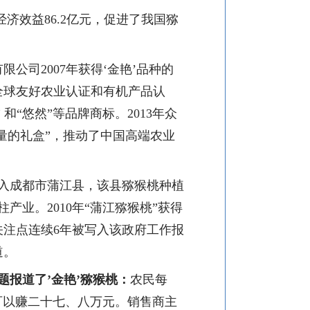
经济效益
86.2
亿元，促进了我国猕
有限公司
2007
年获得‘金艳’品种的
全球友好农业认证和有机产品认
”
和“悠然”等品牌商标。
2013
年众
量的礼盒”，推动了中国高端农业
入成都市蒲江县，该县猕猴桃种植
柱
产业。
2010
年
“
蒲江猕猴桃
”
获得
关注点连续
6
年被写入该政府工作报
道。
题报道了
’
金艳
’
猕猴桃：
农民每
可以赚二十七、八万元。销售商主