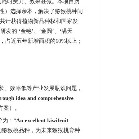
则耗时费力、效果甚微。本项目历
性）选择亲本，解决了猕猴桃种间
共计获得植物新品种权和国家发
目研发的
‘
金艳
’
、
‘
金圆
’
、
‘
满天
，占近五年新增面积的
60%
以上；
长、效率低等产业发展瓶颈问题，
rough idea and comprehensive
方案）
。
价为：“
An excellent kiwifruit
的猕猴桃品种，为未来猕猴桃育种