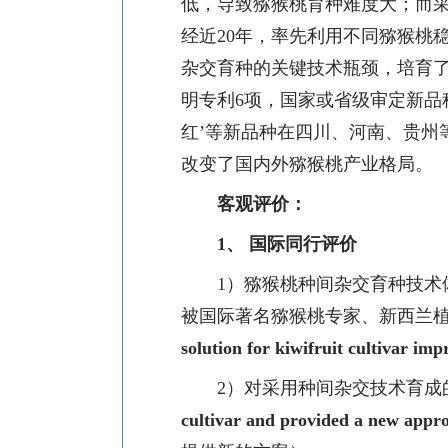
低，导致猕猴桃育种难度大；而
经近
20
年，率先利用不同猕猴桃
杂交育种的关键技术瓶颈，培育
明专利
6
项，国家或省级审定新品
红
’
等新品种在四川、河南、贵州
改变了国内外猕猴桃产业格局。
客观评价：
1、
国际同行评价
1
）
猕猴桃种间杂交育种技术
被国际著名猕猴桃专家、新西兰
solution for kiwifruit cultivar im
2
）对
采用种间杂交技术育成
cultivar and provided a new appro