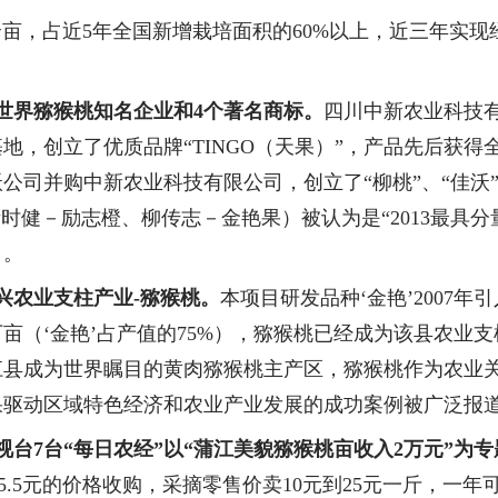
余亩，占近
5
年全国新增栽培面积的
60%
以上，近三年实现
世界猕猴桃知名企业和
4
个著名商标。
四川中新农业科技
地，创立了优质品牌“
TINGO
（天果）”，产品先后获得
公司并购中新农业科技有限公司，创立了“柳桃”、“佳沃
禇时健－励志橙、柳传志－金艳果）被认为是
“
2013
最具分
）。
兴农业支柱产业
-
猕猴桃。
本项目研发品种
‘金艳’
2007
年引
亩（‘金艳’占产值的
75%
），猕猴桃已经成为该县
农业
支
江县成为世界瞩目的黄肉猕猴桃主产区，猕猴桃作为农业
果驱动区域特色经济和农业产业发展的成功案例被广泛报
视台
7
台“每日农经”以“蒲江美貌猕猴桃亩收入
2
万元”为专
5.5
元的价格收购，采摘零售价卖
10
元到
25
元一斤，一年