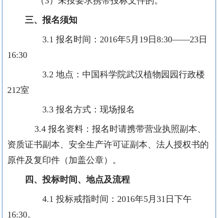
（
3
）未按要求携带投标文件的。
三、报名须知
3.1
报名时间：
2016
年
5
月
19
日
8:30——23
日
16:30
3.2
地点：中国科学院武汉植物园园行政楼
212
室
3.3
报名方式：现场报名
3.4
报名资料：报名时请携带营业执照副本、
资质证书副本、安全生产许可证副本、法人授权书的
原件及复印件（加盖公章）。
四、投标时间、地点及流程
4.1
投标戒指时间：
2016
年
5
月
31
日下午
16:30
。