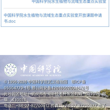
中国科学院水生植物与流域生态重点实验室
中国科学院水生植物与流域生态重点实验室开放课题申请
书.doc
中国科学院武汉植物园
鄂ICP备
© 1996-
2026
05004779-1号
鄂公网安备42018502004676号
光谷园区地址：武汉市东湖新技术开发区九峰一路201号 邮
编：430074
电话：+86-27-87700812 传真：+86-27-87700877 电子