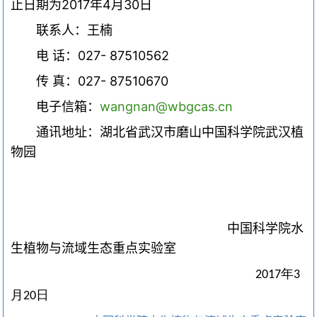
止日期为
2017
年
4
月
30
日
联系人：王楠
电
话：
027- 87510562
传
真：
027- 87510670
电子信箱：
wangnan@wbgcas.cn
通讯地址：湖北省武汉市磨山中国科学院武汉植
物园
中国科学院水
生植物与流域生态重点实验室
年
2017
3
月
日
20