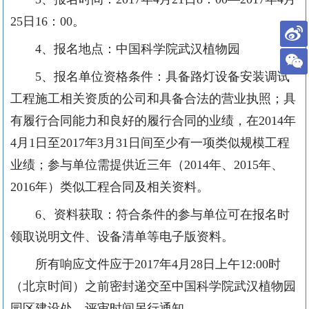
25
日
16
：
00
。
4
、报名地点：中国科学院武汉植物园
5
、报名单位资格条件：具备路灯设备安装调试
工程施工相关资质的公司和具备合法的营业执照；具
有履行合同能力和良好的履行合同的业绩，在
2014
年
4
月
1
日至
2017
年
3
月
31
日间至少有一项类似规模工程
业绩；参与单位需提供近三年（
2014
年、
2015
年、
2016
年）类似工程合同及相关资料。
6
、资料获取：符合条件的参与单位可在报名时
领取说明文件、设备清单等电子版资料。
所有响应文件应于
2017
年
4
月
2
8
日上午
12:00
时
（北京时间）之前密封递交至中国科学院武汉植物园
园区建设处。评审时间另行通知。