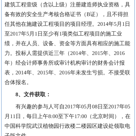
建筑工程壹级（含以上级）注册建造师执业资格，具
备有效的安全生产考核合格证书（
B
证），且不得担
任其他在施建设工程项目的项目经理。
2014
年
5
月
1
日
至
2017
年
5
月
1
日至少有
1
项类似工程项目的施工业
绩，并在人员、设备、资金等方面具有相应的施工能
力。投标人需提供近三年（
2014
年、
2015
年、
2016
年）经会计师事务所或审计机构审计的财务会计报
表，
2014
年、
2015
年、
2016
年未发生亏损。不接受联
合体报名。
8
、文件获取：
有兴趣的参与人可自
2017
年
05
月
08
日至
2017
年
05
月
11
日，每日上午
8:00
至下午
17:00
（北京时间），在
中国科学院武汉植物园行政楼二楼园区建设处领取电
子版文件。