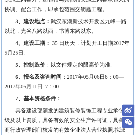
协调、配合工作，即承包范围交钥匙工程。
3
、建设地点：
武汉东湖新技术开发区九峰一路
以北，光谷八路以西，书博东路以东。
4
、建设工期：
35
日历天，计划开工日期
2017
年
5
月
25
日。
5
、控制造价
：以文件规定的限高价为准。
6
、报名及咨询时间：
2017
年
05
月
06
日
8
：
00—
2017
年
05
月
11
日
17
：
00
7
、基本资格条件：
具备建设部颁发的建筑装修装饰工程专业承包贰
级及以上资质，具备有效的安全生产许可证，具备工
商行政管理部门核发的有效企业法人营业执照
.
拟派