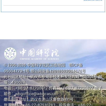
中国科学院武汉植物园
鄂ICP备
© 1996-
2026
05004779-1号
鄂公网安备42018502004676号
光谷园区地址：武汉市东湖新技术开发区九峰一路201号 邮
编：430074
电话：+86-27-87700812 传真：+86-27-87700877 电子
邮件：wbgoffice@wbgcas.cn
磨山园区地址：武汉市洪山区鲁磨路特1号
旅游热线：+86-27-87510783 投诉电话：+86-27-