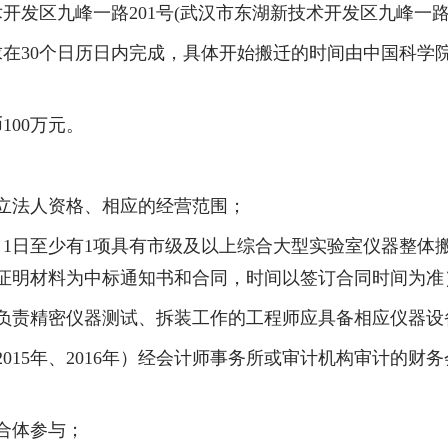
术开发区九峰一路
201
号
(
武汉市东湖新技术开发区九峰一
求在
30
个日历日内完成，具体开始搬迁的时间由中国科学
币
100
万元。
立法人资格、相应的经营范围；
月
1
日至少有
1
项具有市级及以上综合大型实验室仪器整体
证明材料为中标通知书和合同，时间以签订合同时间为准
负责精密仪器测试、拆装工作的工程师应具备相应仪器设
2015
年、
2016
年）经会计师事务所或审计机构审计的财务
合体参与；