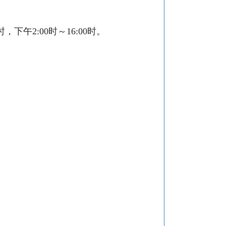
时，下午
2:00
时～
16:00
时。