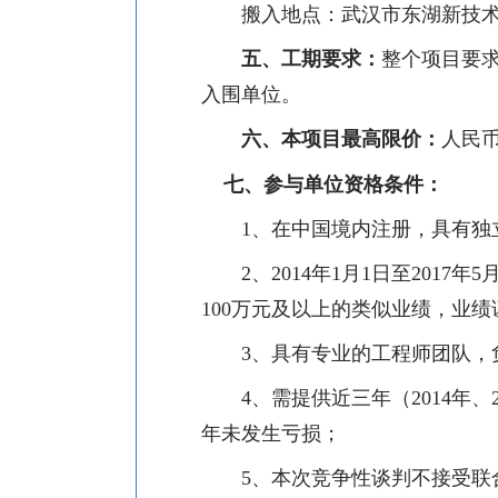
搬入地点：武汉市东湖新技
五、工期要求
：
整个项目要
入围单位。
六、本项目最高限价：
人民
七、
参与单位资格条件
：
1
、在中国境内注册，具有独
2
、
2014
年
1
月
1
日至
2017
年
5
100
万元及以上的类似业绩，业绩
3
、具有专业的工程师团队，
4
、需提供近三年（
2014
年、
年未发生亏损；
5
、本次竞争性谈判不接受联