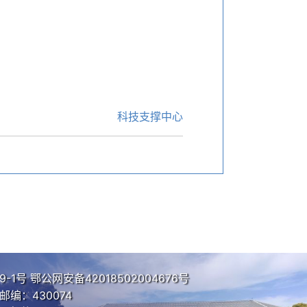
科技支撑中心
9-1号
鄂公网安备42018502004676号
编：430074