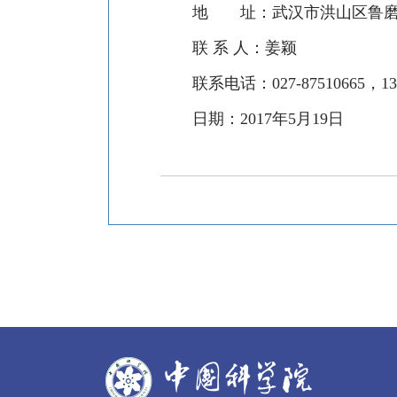
地 址：武汉市洪山区鲁磨
联 系 人：姜颖
联系电话：
027-87510665
，
13
日期：
2017
年
5
月
19
日