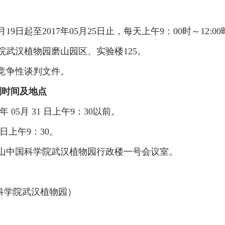
月
19
日起至
2017
年
05
月
25
日止，每天上午
9
：
00
时～
12:00
院武汉植物园磨山园区、实验楼
125
。
竞争性谈判文件。
判时间及地点
年
05
月
31
日上午
9
：
30
以前。
日上午
9
：
30
。
山中国科学院武汉植物园行政楼一号会议室
。
科学院武汉植物园）