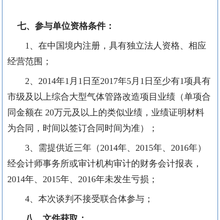
七、
参与单位资格条件
：
1
、在中国境内注册，具有独立法人资格、相应
经营范围；
2
、
2014
年
1
月
1
日至
2017
年
5
月
1
日至少有
1
项具有
市级及以上综合大型
气体管路改造项目
业绩（单项合
同金额在
20
万元及以上的类似业绩，业绩证明材料
为合同，时间以签订合同时间为准）；
3
、需提供近三年（
2014
年、
2015
年、
2016
年）
经会计师事务所或审计机构审计的财务会计报表，
2014
年、
2015
年、
2016
年未发生亏损；
4
、本次谈判不接受联合体参与；
八、
文件获取：