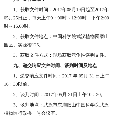
1
、获取文件时间：
2017
年
05
月
19
日起至
2017
年
05
月
25
日止，每天上午
9
：
00
时～
12:00
时，下午
2:00
时～
16:00
时。
2
、获取文件地点：中国科学院武汉植物园磨山
园区、实验楼
125
。
3
、获取文件方式：现场获取竞争性谈判文件。
九、递交响应文件时间、谈判时间及地点
1
、递交响应文件时间：
2017
年
05
月
31
日上午
10
：
30
以前。
2
、谈判时间：
2017
年
05
月
31
日上午
10
：
30
。
3
、谈判地点：
武汉市东湖磨山中国科学院武汉
植物园行政楼一号会议室
。