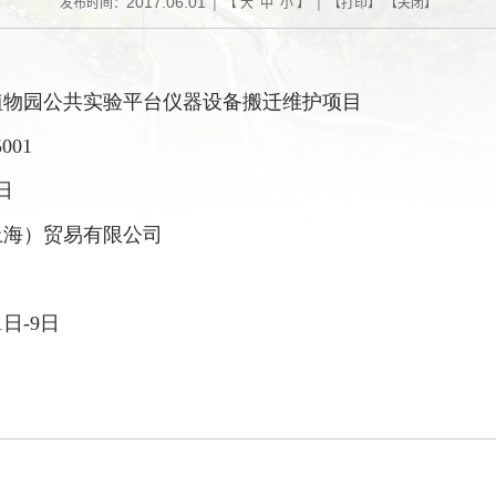
2017.06.01
发布时间：
| 【
大
中
小
】 | 【
打印
】 【
关闭
】
植物园公共实验平台仪器设备搬迁维护项目
001
日
上海）贸易有限公司
1
日
-9
日