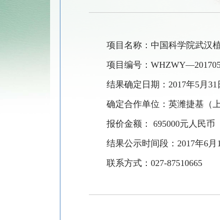
项目名称：中国科学院武汉
项目编号：
WHZWY—201705
结果确定日期：
2017
年
5
月
31
确定合作单位：英潍捷基（
报价金额：
695000
元人民币
结果公示时间段：
2017
年
6
月
联系方式：
027-87510665