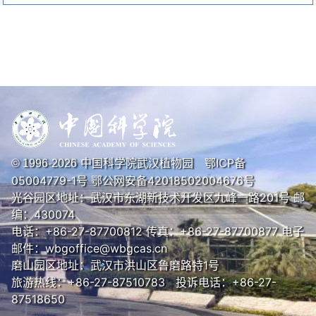
中国科学院武汉植物园
鄂ICP备
© 1996-
2026
05004779-1号
鄂公网安备42018502004676号
光谷园区地址：武汉市东湖新技术开发区九峰一路201号 邮
编：430074
电话：+86-27-87700812 传真：+86-27-87700877 电子
邮件：wbgoffice@wbgcas.cn
磨山园区地址：武汉市洪山区鲁磨路特1号
旅游热线：+86-27-87510783 投诉电话：+86-27-
87518650