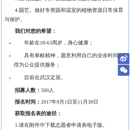
4.
园艺。做好专类园和温室的植物资源日常保育
与保护。
我们对您的希望：
年龄在
18-63
周岁，身心健康；
具有奉献精神，愿意利用自己的业余时间无
偿为公众提供服务；
目前在武汉定居。
招募人数：
500
人
报名时间：
2017
年
9
月
1
日至
11
月
30
日
获取报名表的途径：
1.
请在附件中下载志愿者申请表电子版。