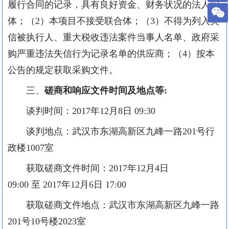
履行合同的记录，具有良好资金、财务状况的法人实
体；（
2
）本项目不接受联合体；（
3
）不得为列入失
信被执行人、重大税收违法案件当事人名单、政府采
购严重违法失信行为记录名单的供应商；（
4
）按本
公告的规定获取采购文件。
三、
磋商和响应文件时间及地点等
:
谈判时间：
2017
年
12
月
8
日
09:30
谈判地点：武汉市东湖高新区九峰一路
201
号行
政楼
1007
室
获取磋商文件时间：
2017
年
12
月
4
日
09:00
至
2017
年
12
月
6
日
17:00
获取磋商文件地点：武汉市东湖高新区九峰一路
201
号
10
号楼
2023
室