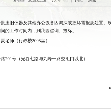
2018.01.15
发布时间：
| 【
大
中
小
】 | 【
打印
】 【
关闭
】
一批废旧仪器及其他办公设备因淘汰或损坏需报废处置。
期间的工作时间内，到我园咨询、投标。
、夏老师（行政楼
2005
室）
一路
201
号（光谷七路与九峰一路交汇口以北）