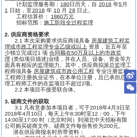
计划监理服务期：
180
日历天，
自
2018
年
5
月
1
日始，至
2018
年
10
月
28
日止。
工程估算价：
1860
万元
招标范围：
施工阶段全过程监理
2.
供应商资格要求
2.1
本次采购要求供应商须具备
房屋建筑工程监
理或市政工程监理专业乙级或以上
资质，近五年至
少独立完成过
1
项
合同额在
50
万及以上的市政监
理
(
类似项目描述
)
业绩，并在人员、设备、资金等方
面具有相应的监理能力。其中，供应商拟派总监理工
程师须具备
房屋建筑或市政公用工程
专业注册监理
工程师注册执业证书，在本单位注册，且已承担总监
理工程师工作的在监项目不超过
2
项。
2.2
本项目不接受联合体。
3.
磋商文件的获取
3.1
凡有意参加本项目者，可于
2018
年
4
月
3
日至
2018
年
4
月
10
日，每天上午
8:30
时至
12
：
00
，下午
14:00
至
17:00
时（北京时间）到湖北中天招标有限
公司购买磋商文件。磋商文件每份售价为
200
元。
潜在供应商报名时所带资料：