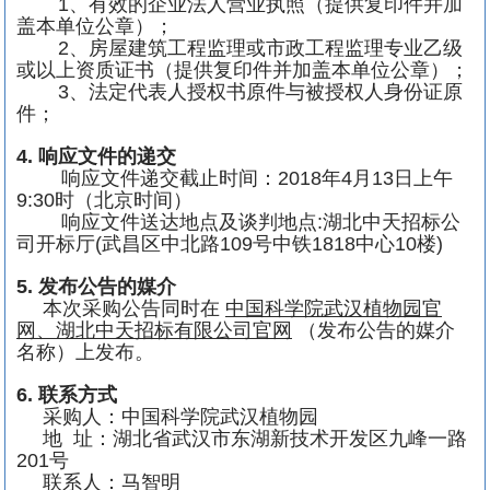
1
、有效的企业法人营业执照（提供复印件并加
盖本单位公章）；
2
、房屋建筑工程监理或市政工程监理专业乙级
或以上资质证书（提供复印件并加盖本单位公章）；
3
、法定代表人授权书原件与被授权人身份证原
件；
4.
响应文件的递交
响应文件递交截止时间：
2018
年
4
月
13
日上午
9:30
时（北京时间）
响应文件送达地点及谈判地点
:
湖北中天招标公
司开标厅
(
武昌区中北路
109
号中铁
1818
中心
10
楼
)
5.
发布公告的媒介
本次采购公告同时在
中国科学院武汉植物园官
网、湖北中天招标有限公司官网
（发布公告的媒介
名称）上发布。
6.
联系方式
采购人：中国科学院武汉植物园
地
址：湖北省武汉市东湖新技术开发区九峰一路
201
号
联系人：马智明