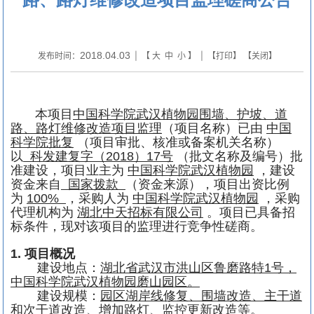
2018.04.03
发布时间：
| 【
大
中
小
】 | 【
打印
】 【
关闭
】
本项目
中国科学院武汉植物园围墙、护坡、道
路、路灯维修改造项目监理
（项目名称）已由
中国
科学院批复
（项目审批、核准或备案机关名称）
以
科发建复字（
2018
）
17
号
（批文名称及编号）批
准建设，项目业主为
中国科学院武汉植物园
，建设
资金来自
国家拨款
（资金来源），项目出资比例
为
100%
，采购人为
中国科学院武汉植物园
，采购
代理机构为
湖北中天招标有限公司
。项目已具备招
标条件，现对该项目的监理进行竞争性磋商。
1.
项目概况
建设地点：
湖北省武汉市洪山区鲁磨路特
1
号，
中国科学院武汉植物园磨山园区。
建设规模：
园区湖岸线修复、围墙改造、主干道
和次干道改造、增加路灯、监控更新改造等。