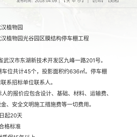
2018.04.09
发布时间：
| 【
大
中
小
】 | 【
打印
】 【
关闭
】
汉植物园
汉植物园光谷园区膜结构停车棚工程
武汉市东湖新技术开发区九峰一路201号。
车位共计45个，投影面积约636㎡。停车棚
联系招标单位联系人。
标人的报价应包含设计、基础、材料、运输费、
金、安全文明施工措施费等一切费用。
起20天
合格标准