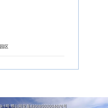
园区
9-1号
鄂公网安备42018502004676号