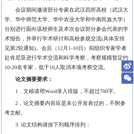
会议期间邀请部分专家在武汉四所高校（武汉大
学、华中师范大学、华中农业大学和中南民族大学）
分别进行面向该校师生及本次会议部分参会代表的学
术报告，并举行学术研讨和高校参观交流
(
具体安排
见第
2
轮通知
)
。会后（
12
月
1-10
日）拟组织专家学者
赴肯尼亚进行学术交流和科学考察，考察规模暂定约
10-20
名专家，低于
10
人取消本项考察交流。
论文摘要要求：
1
．文稿请用
Word
录入排版，不超过
700
字。
2
．论文摘要内容应是未公开发表过的，不附参
考文献。
3.
论文结构请按下列顺序排列：