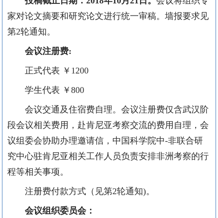
投稿截止日期：
2018
年
10
月
21
日。
会议将组织专
家对论文摘要和研究论文进行统一审稿。墙报要求见
第
2
轮通知。
会议注册费
:
正式代表
￥
1200
学生代表
￥
800
会议交通及住宿费自理。会议注册费仅含武汉阶
段会议相关费用，赴肯尼亚考察交流的费用自理，会
议组委会协助办理邀请信，中国科学院中
-
非联合研
究中心驻肯尼亚相关工作人员负责安排非洲考察的行
程等相关事项。
注册费付款方式
（见第
2
轮通知
)
。
会议组织委员会：