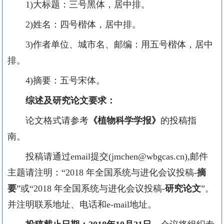
1)
大标题：三号黑体，居中排。
2)
姓名：四号楷体，居中排。
3)
作者单位、城市名、邮编：用五号楷体，居中
排。
4)
摘要：五号宋体。
综述及研究论文要求：
论文格式请参考
《植物科学学报》
的投稿指
南。
投稿请通过
email
提交
(
jmchen@wbgcas.cn
),
邮件
主题请注明：“
2018
年全国系统与进化会议投稿
-
摘
要
”或“
2018
年全国系统与进化会议投稿
-
研究论文
”。
并注明联系地址、电话和
e-mail
地址。