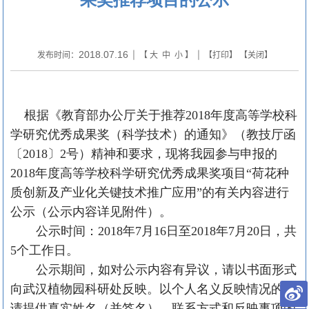
2018.07.16
发布时间：
| 【
大
中
小
】 | 【
打印
】 【
关闭
】
根据《教育部办公厅关于推荐
2018
年度高等学校科
学研究优秀成果奖（科学技术）的通知》（教技厅函
〔
2018
〕
2
号）精神和要求，现将我园参与申报的
2018
年度高等学校科学研究优秀成果奖项目“荷花种
质创新及产业化关键技术推广应用”的有关内容进行
公示（公示内容详见附件）。
公示时间：
2018
年
7
月
16
日至
2018
年
7
月
20
日，共
5
个工作日。
公示期间，如对公示内容有异议，请以书面形式
向武汉植物园科研处反映。以个人名义反映情况的，
请提供真实姓名（并签名）、联系方式和反映事项的