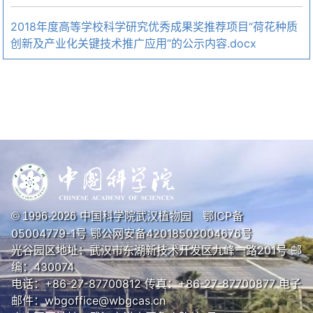
2018年度高等学校科学研究优秀成果奖推荐项目“荷花种质
创新及产业化关键技术推广应用”的公示内容.docx
中国科学院武汉植物园
鄂ICP备
© 1996-
2026
05004779-1号
鄂公网安备42018502004676号
光谷园区地址：武汉市东湖新技术开发区九峰一路201号 邮
编：430074
电话：+86-27-87700812 传真：+86-27-87700877 电子
邮件：wbgoffice@wbgcas.cn