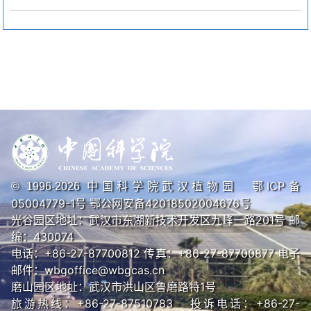
中国科学院武汉植物园
鄂ICP备
© 1996-
2026
05004779-1号
鄂公网安备42018502004676号
光谷园区地址：武汉市东湖新技术开发区九峰一路201号 邮
编：430074
电话：+86-27-87700812 传真：+86-27-87700877 电子
邮件：wbgoffice@wbgcas.cn
磨山园区地址：武汉市洪山区鲁磨路特1号
旅游热线：+86-27-87510783 投诉电话：+86-27-