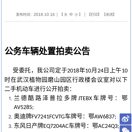
2018.10.16
发布时间：
| 【
大
中
小
】 | 【
打印
】 【
关闭
】
公务车辆处置拍卖公告
受委托，我公司定于
年
月
日上午
2018
10
24
10
时在武汉植物园磨山园区行政楼会议室对以下
二手机动车进行公开拍卖：
兰德酷路泽普拉多牌
车牌号：鄂
JTEBX
AV5285;
奥迪牌
车牌号：鄂
FV7241FCVTG
AW6837;
东风日产牌
车牌号：鄂
EQ7204AC
AC24Q3;