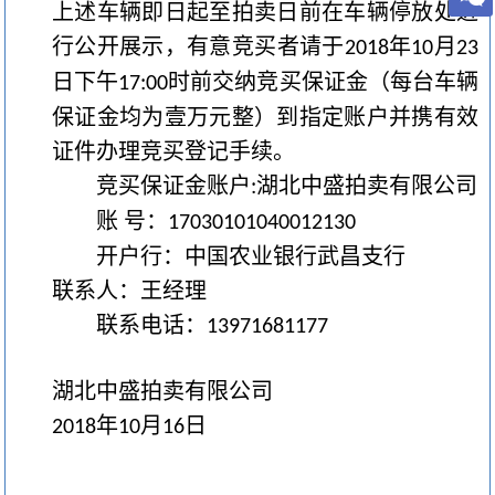
上述车辆即日起至拍卖日前在车辆停放处进
行公开展示，有意竞买者请于
年
月
2018
10
23
日下午
时前交纳竞买保证金（每台车辆
17:00
保证金均为壹万元整）到指定账户并携有效
证件办理竞买登记手续。
竞买保证金账户
湖北中盛拍卖有限公司
:
账 号：
17030101040012130
开户行：中国农业银行武昌支行
联系人：王经理
联系电话：
13971681177
湖北中盛拍卖有限公司
年
月
日
2018
10
16