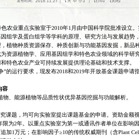
2018.11.27
发布时间：
| 【
大
中
小
】 | 【
打印
】 【
关闭
】
特色农业重点实验室于
2010
年
1
月由中国科学院批准设立。
基因组学及蛋白组学等学科的原理、研究方法与
发展趋势
理，植物种质资源保存、种质创新与功能基因发掘，新品
成为
资源植物学、应用基因组学和
特色农业领域的科学研
用和特色农业
产业可持续发展
提供理论基础和技术支撑。
争
”
的运行要求，现发布
2018
和
2019
年开放基金课题申请
：
内容
植物、能源植物等品质性状优异基因挖掘与功能解析。
研究课题，均可向实验室提出课题基金的申请。资助金额
年限为
2
年。
以重点实验室为第一或通讯作者单位在影响因
可追加
1
万元；在影响因子≥
10
的传统权威期刊（含
Plant Ce