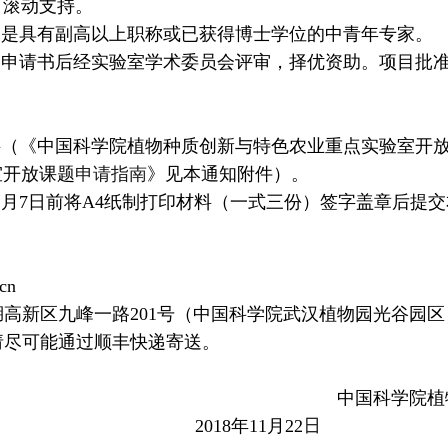
可滚动支持。
象是具有副高以上职称或已获得博士学位的中青年专家。
题申请书后经实验室学术委员会评审，择优资助。项目批
料（《中国科学院植物种质创新与特色农业重点实验室开
室开放课题
申请指南
》见本通知附件）。
2
月
7
日前将
A4
纸制打印材料（一式三份）签字盖章后提交
cn
湖高新区九峰一路
201
号（中国科学院武汉植物园光谷园区
请尽可能通过顺丰快递寄送。
中国科学院植
日
2018
年
11
月
22