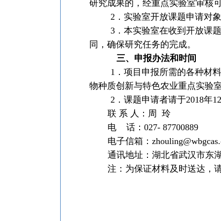
研究成果的，经重点实验室审核
2
．实验室开放课题申请对
3
．本实验室在收到开放课
同，确保研究任务的完成。
三、申报办法和时间
1
．项目申报所需的各种材
物种质创新与特色农业重点实验
2
．课题申请者请于
2018
年
1
联
系
人：周
玲
电
话：
027- 87700889
电子信箱：
zhouling@wbgcas.
通讯地址：湖北省武汉市东
注：为保证材料及时送达，