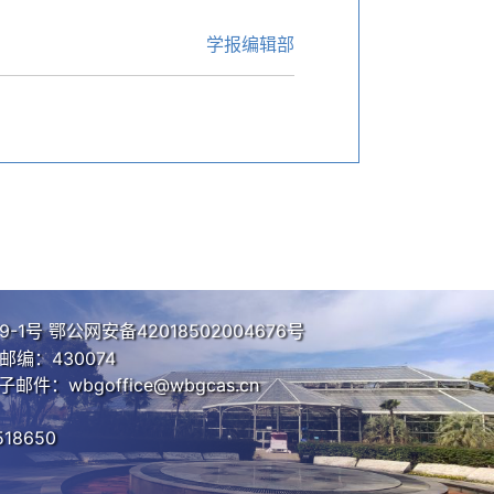
学报编辑部
9-1号
鄂公网安备42018502004676号
编：430074
子邮件：wbgoffice@wbgcas.cn
18650