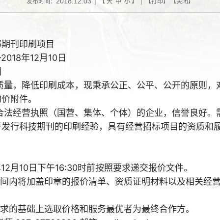
2018.12.03
发布时间：
| 【
大
中
小
】 | 【
打印
】 【
关闭
】
部期刊印刷项目
018年12月10日
园
质量，降低印刷成本，现秉承公正、公平、公开的原则，
询价附件。
合法经营执照（国营、集体、个体）的企业，信誉良好。
开发行科技期刊的印刷经验，具有经营招标项目的资质和
12月10日下午16:30时前按照要求递交报价文件。
内将加盖印章的报价清单、资质证明材料以及相关经营
的基础上选取价格和服务最优者为最终合作方。