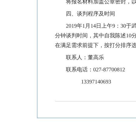
将报名材料加盖公章密封，
四、谈判程序及时间
2019
年
1
月
14
日上午
9
：
30
于
分钟谈判时间，其中自我陈述
10
在满足需求前提下，按打分排序
联系人：董高乐
联系电话：
027-87700812
13397140693