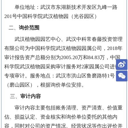
单位地址：武汉市东湖新技术开发区九峰一路
201
号中国科学院武汉植物园（光谷园区）
二、
询价
范围
武汉植物园园艺中心、武汉中科常春藤投资管理
有限公司
为中国科学院武汉植物园园属公司，
2018
年
审计报告资产总额分别为
2005.20
万和
84.83
万，中国
科学院武汉植物园
采购审计服务对
2
家园属公司
进行
专项审计。服务地点：武汉市洪山区鲁磨路特
1
号
（磨山园区），根据询价单位安排。
三、
审计内容
审计内容主要包括账务清理、资产清查、价值重
估、损益认定、资金核实和询价单位委托的其他内
容，同时对公司的资产情况、经营状况等作出评价并