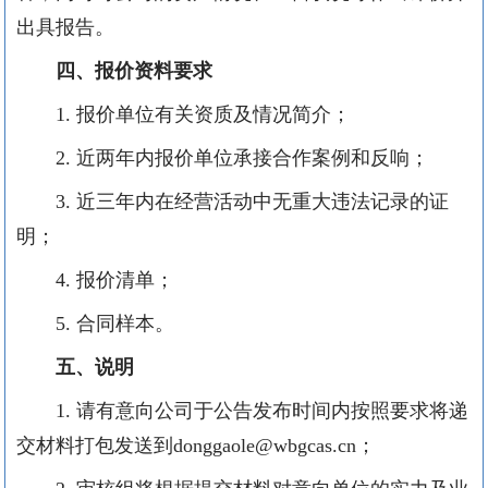
出具报告。
四
、报价资料要求
1
.
报价
单位有关资质及
情况简介；
2
.
近两年内报价
单位
承接合作案例和反响；
3
.
近三年内在经营活动中无重大违法记录的证
明；
4
.
报价清单；
5
.
合同样本。
五
、说明
1
.
请有意向公司于
公告
发布时间内按照要求将递
交材料打包发送到
donggaole
@wbgcas.cn
；