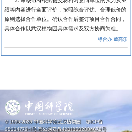
2
.
审核组将根据提交材料对意向
单位
的实力及业
绩等内容进行全面评价，按照综合评优、合理低价的
原则选择合作
单位
。确认合作后签订项目合作合同，
具体合作以
武汉植物园
具体需求及双方协商为准。
综合办 董高乐
中国科学院武汉植物园
鄂ICP备
© 1996-
2026
05004779-1号
鄂公网安备42018502004676号