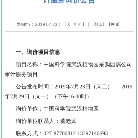
2019.07.23
发布时间：
| 【
大
中
小
】 | 【
打印
】 【
关闭
】
一、询价项目信息
项目名称：
中国科学院武汉植物园采购园属公司
审计服务项目
公告发布时间：
2019
年
7
月
23
日（周
二
） —
2019
年
7
月
29
日（周
一
）（下午
16:00
时）
询价单位：中国科学院武汉植物园
询价单位联系人：
董
老师
联系方式：
027-87700812
13397140693