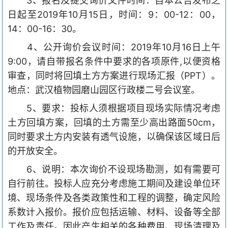
3、报名及提交询价文件时间：自本公告发布之
日起至2019年10月15日，时间：9：00-12：00，
1
4
：
0
0-16：30。
4、公开询价会议时间：2
019
年
10月16日上午
9:00，请自带报名条件中要求的各项原件,以便资格
审查，同时将回填土方方案进行现场汇报（PPT）。
地点：武汉植物园磨山园区行政楼二号会议室。
5、要求：
投标人须根据项目现场实际情况考虑
土方回填方案，回填的土方需至少高出路面
50cm，
同时要求土方内安装有透气设施，以确保该区域日后
的开放安全。
6、说明：本次询价不设现场勘测，如有需要可
自行前往。投标人应充分考虑施工期间及建设单位环
境、现场条件及各类政策性和工程的调整，确定风险
系数计入报价。报价应包括运输、材料、设备等全部
工作及责任。因此产生相关的各种费用、现场清理及