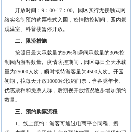
开放时间：
9
：
00-17
：
00
。园区实行无接触式网
络实名制预约购票模式入园，疫情防控期间，园内景
观温室、科普楼暂停开放。
二、
限流措施
按照日最大承载量的
50%
和瞬间承载量的
30%
控
制园内游客数量。疫情防控期间，园区每日全天承载
量为
25000
人次，瞬时接待游客量为
4500
人次。开园
初期，拟每天开放
10000
张预约门票，含各类年卡、
优惠票种和免票人群，后期视开放情况逐步增加预约
数量。
三、
预约购票流程
1、
线上预约：游客可通过电商平台同程、携