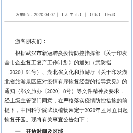
2020.04.07
发布时间：
| 【
大
中
小
】 | 【
打印
】 【
关闭
】
游客朋友们：
根据武汉市新冠肺炎疫情防控指挥部《关于印发
全市企业复工复产工作计划》的通知（武防指
〔
2020
〕
91
号）、湖北省文化和旅游厅《关于印发湖
北省旅游景区应对疫情有序恢复经营的指导意见》的
通知（鄂文旅办〔
2020
〕
8
号）等文件精神及要求，
经上级主管部门同意，在严格落实疫情防控措施的前
提下，中国科学院武汉植物园定于
2020
年
4
月
8
日起
恢复开园。现将有关事宜公告如下：
一、
开放时间及区域