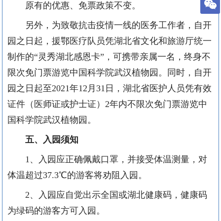
原有的优惠、免票政策不变。
另外，为致敬抗击疫情一线的医务工作者，自开
园之日起，援鄂医疗队员凭湖北省文化和旅游厅统一
制作的
“
灵秀湖北感恩卡
”
，可携带亲属一名，终身不
限次免门票游览中国科学院武汉植物园。同时，自开
园之日起至
2021
年
12
月
31
日，湖北省医护人员凭有效
证件（医师证或护士证）
2
年内不限次免门票游览中
国科学院武汉植物园。
五、入园须知
1
、入园应正确佩戴口罩，并接受体温测量，对
体温超过
37.3
℃的游客将劝阻入园。
2
、入园应自觉出示全国或湖北健康码，健康码
为绿码的游客方可入园。