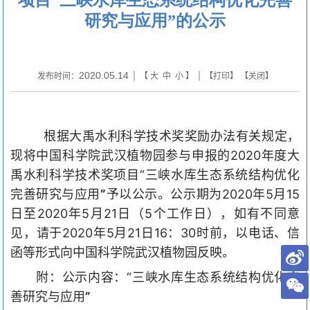
研究与应用”的公示
2020.05.14
发布时间：
| 【
大
中
小
】 | 【
打印
】 【
关闭
】
根据大禹水利科学技术奖奖励办法有关规定，
现将中国科学院武汉植物园参与申报的
2020
年度大
禹水利科学技术奖项目“三峡水库生态系统结构优化
完善研究与应用
”
予以公示。公示期为
2020
年
5
月
15
日至
2020
年
5
月
21
日（
5
个工作日），如有不同意
见，请于
2020
年
5
月
21
日
16
：
30
时前，以电话、信
函等形式向中国科学院武汉植物园反映。
附：公示内容：
“三峡水库生态系统结构优化完
善研究与应用
”