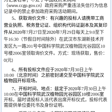
（
）政府采购严重违法失信行为信息
www.ccgp.gov.cn
记录中的禁止参加政府采购活动期间
。
、获取询价文件：有兴趣的投标人请携带工商
5
营业执照、税务登记证、组织构代码证副本及其复印
件从
年
月
日至
年
月
日每天上
至下
2020
7
27
2020
7
29
9:0
午
（节假日时间除外）在武汉市东湖新技术开
16:30
发区九一路
号中国科学院武汉植物园光谷园区
201
10
号楼
室领取询价文件。
方式：现场获取，售价：
2006
元
0(
)
、所有投标文件应于
年
月
日上午
6
2020
7
30
（
北京时间）之前密封递交至中国科学院武汉
10:00
植物园开标现场。
、开标时间、地点：兹定于
年
月
日上午
7
2020
7
30
在
中国科学院武汉植物园光谷园区
楼
室
10:00
10
2006
开标。届时请投标人派代表出席开标仪式，投标代表
需提供单位委托书及身份证明。