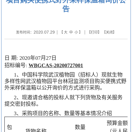
告
2020.07.29
发布时间：
| 【
大
中
小
】 | 【
打印
】 【
关闭
】
日 期
年
月
日
: 2020
07
27
招标编号
:
WBGCAS-20200727001
、中国科学院武汉植物园（招标人）现就
生物
1
多样性网武汉植物园平台林冠监测项目购买便携式野
外采样保温箱
以公开询价的方式进行采购。
、现邀请合格的投标人就下列货物及有关服务
2
提交密封投标。
、采购项目的名称、数量等基本情况介绍
3
预算金额
包
数量
货物名称
（元人民