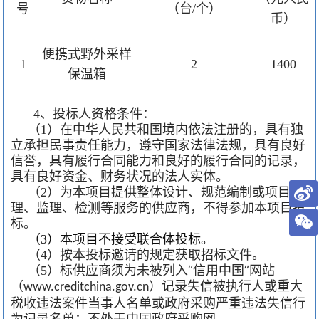
号
（台
个）
/
币）
便携式野外采样
1
2
1400
保温箱
、投标人资格条件：
4
（
）在中华人民共和国境内依法注册的，具有独
1
立承担民事责任能力，遵守国家法律法规，具有良好
信誉，具有履行合同能力和良好的履行合同的记录，
具有良好资金、财务状况的法人实体。
（
）为本项目提供整体设计、规范编制或项目管
2
理、监理、检测等服务的供应商，不得参加本项目投
标。
（
）本项目不接受联合体投标。
3
（
）按本投标邀请的规定获取招标文件。
4
（
）
标供应商须为未被列入“信用中国”网站
5
（
）记录失信被执行人或重大
www.creditchina.gov.cn
税收违法案件当事人名单或政府采购严重违法失信行
为记录名单；不处于中国政府采购网