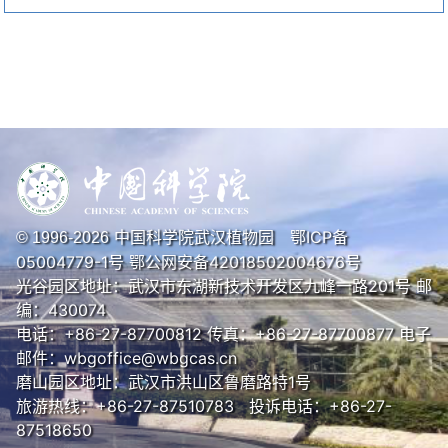
中国科学院武汉植物园
鄂ICP备
© 1996-
2026
05004779-1号
鄂公网安备42018502004676号
光谷园区地址：武汉市东湖新技术开发区九峰一路201号 邮
编：430074
电话：+86-27-87700812 传真：+86-27-87700877 电子
邮件：wbgoffice@wbgcas.cn
磨山园区地址：武汉市洪山区鲁磨路特1号
旅游热线：+86-27-87510783 投诉电话：+86-27-
87518650