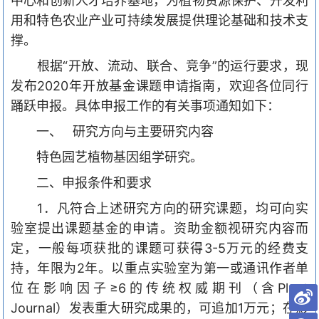
中心和创新人才培养基地，为植物资源保护、开发利
用和特色农业
产业可持续发展
提供理论基础和技术支
撑。
根据
“
开放、流动、联合、竞争
”
的运行要求，现
发布
2020
年开放基金课题申请指南，欢迎各位同行
踊跃申报。具体申报工作的有关事项通知如下：
一、
研究方向与主要研究内容
特色园艺植物基因组学研究。
二、申报条件和要求
1
．凡符合上述研究方向的研究课题，均可向实
验室提出课题基金的申请。资助金额视研究内容而
定，一般每项获批的课题可获得
3-5
万元的经费支
持，年限为
2
年。
以重点实验室为第一或通讯作者单
位在影响因子≥
6
的传统权威期刊（含
Plant
Journal
）发表重大研究成果的，可追加
1
万元；在影