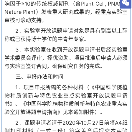
响因子≥
10
的传统权威期刊（含
Plant Cell, PNAS
和
Nature Plant
）发表重大研究成果的，经重点实验室
审核可滚动支持。
2
．实验室开放课题申请对象是具有副高以上职
称或已获得博士学位的中青年专家。
3
．本实验室在收到开放课题申请书后经实验室
学术委员会评审，择优资助。项目批准后申请人必须
与实验室签订合同，确保研究任务的完成。
三、申报办法和时间
1
．项目申报所需的各种材料（《中国科学院植
物种质创新与特色农业重点实验室开放课题申请
书》、《中国科学院植物种质创新与特色农业重点实
验室开放课题
申请指南
》见本通知附件）。
2
．课题申请者请于
2020
年
10
月
27
日前将
A4
纸
制打印材料（一式三份）签字盖章后提交本实验