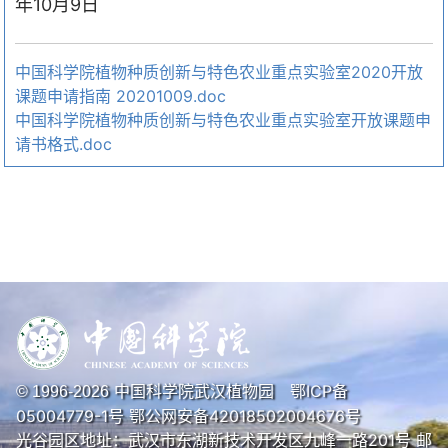
年
10
月
9
日
中国科学院植物种质创新与特色农业重点实验室2020开放
课题申请指南 20201009.doc
中国科学院植物种质创新与特色农业重点实验室开放课题申
请书格式.doc
中国科学院武汉植物园
鄂ICP备
© 1996-
2026
05004779-1号
鄂公网安备42018502004676号
光谷园区地址：武汉市东湖新技术开发区九峰一路201号 邮