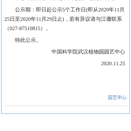
公示期：即日起公示
5
个工作日
(
即从
2020
年
11
月
25
日至
2020
年
11
月
29
日止
)
，若有异议请与江珊联系
（
027-87510815
）。
特此公示。
中国科学院武汉植物园园艺中心
2020.11.25
园艺中心