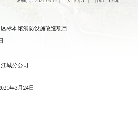
2021.03.17
发布时间：
| 【
大
中
小
】 | 【
打印
】 【
关闭
】
园区标本馆消防设施改造项目
日
司江城分公司
2021
年
3
月
24
日