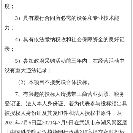
度；
3
）具有履行合同所必需的设备和专业技术能
力；
4
）具有依法缴纳税收和社会保障资金的良好记
录；
5
）参加政府采购活动前三年内，在经营活动中
没有重大违法记录；
（
2
）本项目不接受联合体投标。
7
、有兴趣的投标人请携带工商营业执照、税务
登记证、法人本人身份证、若为代表参与投标须出具
被授权人身份证及其复印件和法人授权书原件，从
2021
年
7
月
6
日至
2021
年
7
月
9
日在武汉市东湖风景区磨
山中国科学院武汉植物园行政楼
2
10
室提交密封投标