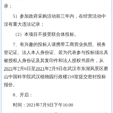
录；
5
）参加政府采购活动前三年内，在经营活动中
没有重大违法记录；
（
2
）本项目不接受联合体投标。
7
、有兴趣的投标人请携带工商营业执照、税务
登记证、法人本人身份证、若为代表参与投标须出具
被授权人身份证及其复印件和法人授权书原件，从
2021
年
7
月
6
日至
2021
年
7
月
9
日在武汉市东湖风景区磨
山中国科学院武汉植物园行政楼
2
10
室提交密封投标
报价。
8
、开启：
时间：
2021
年
7
月
9
日下午
16:00