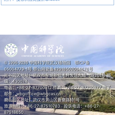
中国科学院武汉植物园
鄂ICP备
© 1996-
2026
05004779-1号
鄂公网安备42018502004676号
光谷园区地址：武汉市东湖新技术开发区九峰一路201号 邮
编：430074
电话：+86-27-87700812 传真：+86-27-87700877 电子
邮件：wbgoffice@wbgcas.cn
磨山园区地址：武汉市洪山区鲁磨路特1号
旅游热线：+86-27-87510783 投诉电话：+86-27-
87518650