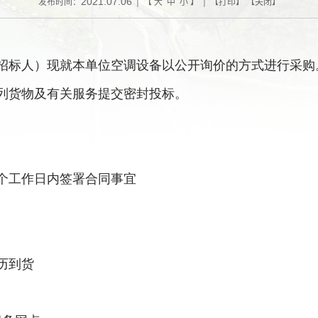
2021.07.06
发布时间：
| 【
大
中
小
】 | 【
打印
】 【
关闭
】
招标人）现就本单位空调设备以公开询价的方式进行采购
列货物及有关服务提交密封投标。
个工作日内签署合同事宜
历到货