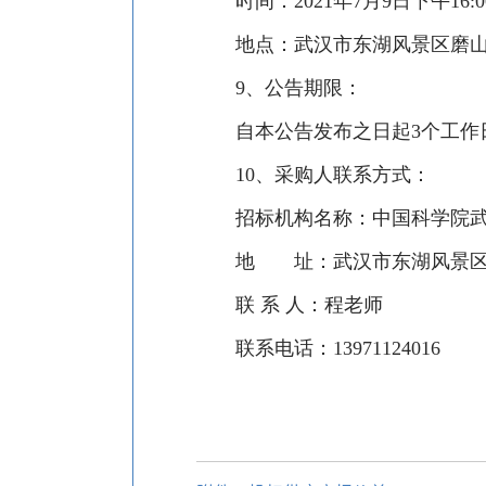
时间：
2021
年
7
月
9
日下午
16:0
地点：武汉市东湖风景区磨
9
、
公告期限：
自本公告发布之日起
3
个工作
10
、
采购人联系方式：
招标机构名称：中国科学院
地 址：武汉市东湖风景区
联
系
人：程老师
联系电话：
13971124016