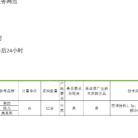
服务网点
时
修后
24
小时