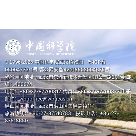
中国科学院武汉植物园
鄂ICP备
© 1996-
2026
05004779-1号
鄂公网安备42018502004676号
光谷园区地址：武汉市东湖新技术开发区九峰一路201号 邮
编：430074
电话：+86-27-87700812 传真：+86-27-87700877 电子
邮件：wbgoffice@wbgcas.cn
磨山园区地址：武汉市洪山区鲁磨路特1号
旅游热线：+86-27-87510783 投诉电话：+86-27-
87518650